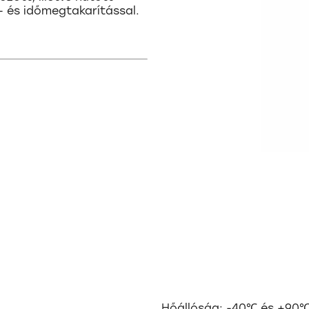
a- és időmegtakarítással.
Hőállóság: -40℃ és +90℃