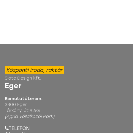
Központi iroda, raktár
Slate Design kft.
Eger
Bemutatóterem:
3300 Eger,
Tárkányi út 92/G
(Agria Vállalkozói Park)
TELEFON