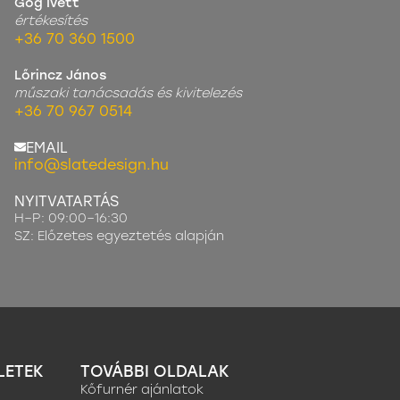
Góg Ivett
értékesítés
+36 70 360 1500
Lőrincz János
műszaki tanácsadás és kivitelezés
+36 70 967 0514
EMAIL
info@slatedesign.hu
NYITVATARTÁS
H–P: 09:00–16:30
SZ: Előzetes egyeztetés alapján
LETEK
TOVÁBBI OLDALAK
Kőfurnér ajánlatok