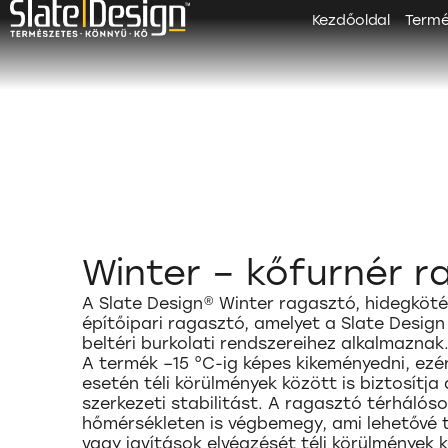
Kezdőoldal
Term
Winter – kőfurnér r
A Slate Design® Winter ragasztó, hidegköt
építőipari ragasztó, amelyet a Slate Design
beltéri burkolati rendszereihez alkalmaznak
A termék –15 °C-ig képes kikeményedni, ezér
esetén téli körülmények között is biztosítj
szerkezeti stabilitást. A ragasztó térhálós
hőmérsékleten is végbemegy, ami lehetővé t
vagy javítások elvégzését téli körülmények k