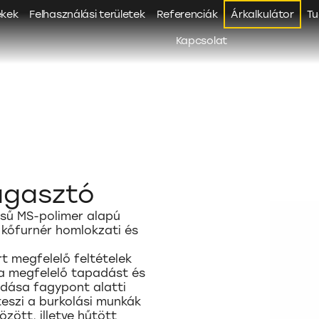
ékek
Felhasználási területek
Referenciák
Árkalkulátor
Tu
Kapcsolat
agasztó
ésű MS-polimer alapú
 kőfurnér homlokzati és
.
t megfelelő feltételek
a a megfelelő tapadást és
odása fagypont alatti
eszi a burkolási munkák
özött, illetve hűtött