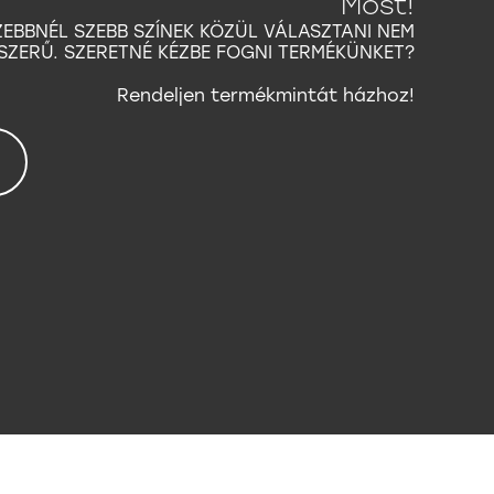
Most!
ZEBBNÉL SZEBB SZÍNEK KÖZÜL VÁLASZTANI NEM
SZERŰ. SZERETNÉ KÉZBE FOGNI TERMÉKÜNKET?
Rendeljen termékmintát házhoz!