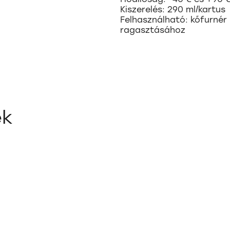
Kiszerelés: 290 ml/kartus
Felhasználható: kőfurnér 
ragasztásához
ek