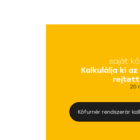
saját kő
Kalkulálja ki az
rejtett
20 
Kőfurnér rendszerár kal