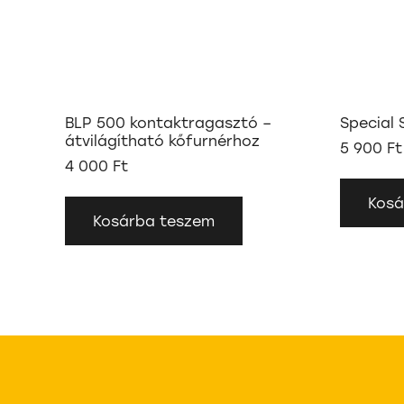
BLP 500 kontaktragasztó –
Special 
átvilágítható kőfurnérhoz
5 900
Ft
4 000
Ft
Kosá
Kosárba teszem