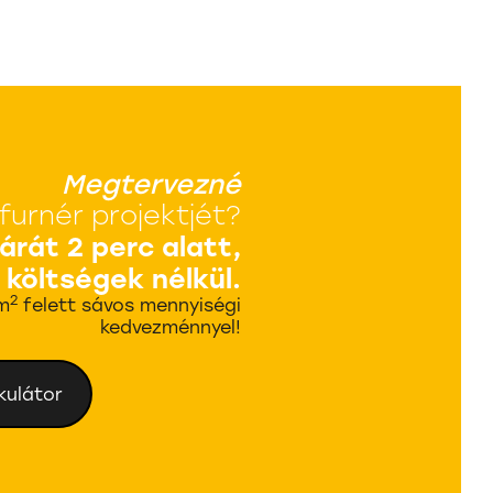
Megtervezné
furnér projektjét?
 árát 2 perc alatt,
 költségek nélkül.
2
m
felett sávos mennyiségi
kedvezménnyel!
kulátor