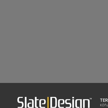
TE
Kőfu