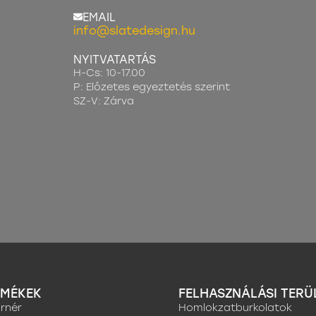
EMAIL
info@slatedesign.hu
NYITVATARTÁS
H-Cs: 10-17.00
P: Előzetes egyeztetés szerint
SZ-V: Zárva
RMÉKEK
FELHASZNÁLÁSI TERÜ
rnér
Homlokzatburkolatok