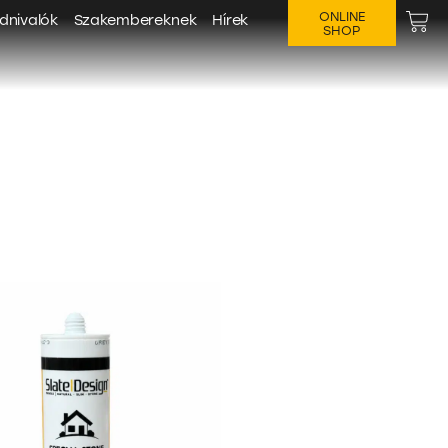
ONLINE
dnivalók
Szakembereknek
Hírek
SHOP