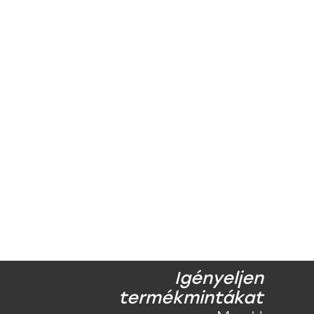
Igényeljen
termékmintákat