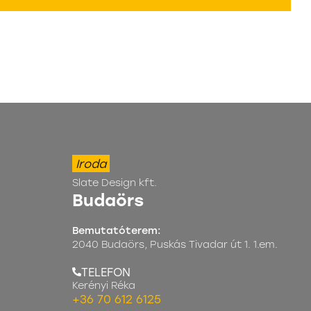
Iroda
Slate Design kft.
Budaörs
Bemutatóterem:
2040 Budaörs, Puskás Tivadar út 1. 1.em.
TELEFON
Kerényi Réka
+36 70 612 6125