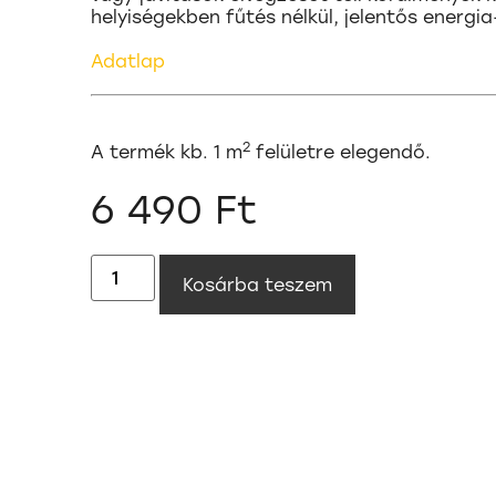
helyiségekben fűtés nélkül, jelentős energi
Adatlap
2
A termék kb. 1 m
felületre elegendő.
6 490
Ft
Kosárba teszem