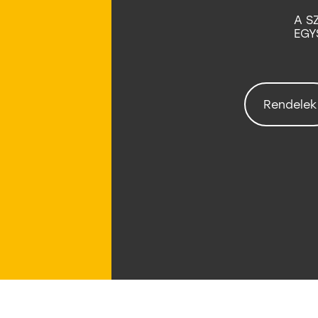
A S
EGY
Rendelek