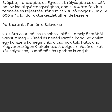
Svájcba, Írországba, az Egyesült Királyságba és az USA-
ba. Az indiai gyártóegységben, ahol 2004 óta folyik a
termelés és fejlesztés, több mint 200 fő dolgozik, míg 50
000 m² állandó raktárkészlet áll rendelkezésre.
Partnereink : Románia Szlovákia
2017 óta 3300 m²-es telephelyünkön – amely önerőből
valósult meg – kültéri és beltéri raktár, iroda, valamint
egy korszerű kőmegmunkáló csarnok található, ahol
Magyarországon 9 alkalmazott dolgozik. Vásárlóinkat
két helyszínen, Budaörsön és Egerben is várjuk.