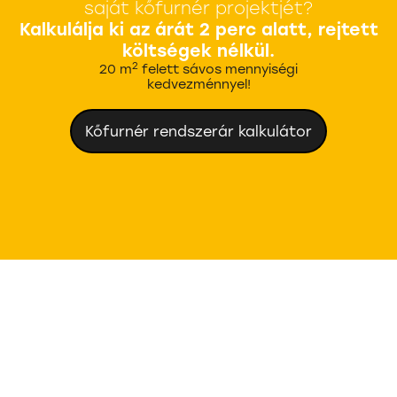
saját kőfurnér projektjét?
Kalkulálja ki az árát 2 perc alatt, rejtett
költségek nélkül.
2
20 m
felett sávos mennyiségi
kedvezménnyel!
Kőfurnér rendszerár kalkulátor