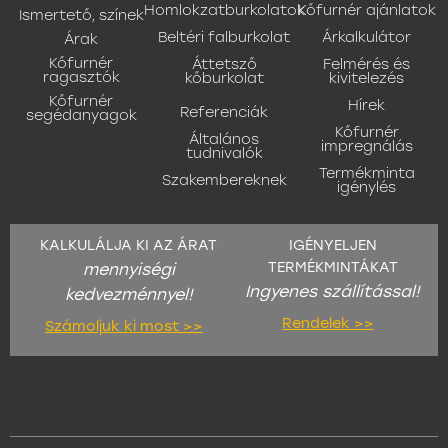
Homlokzatburkolatok
Kőfurnér ajánlatok
Ismertető, színek
Beltéri falburkolat
Árkalkulátor
Árak
Kőfurnér
Áttetsző
Felmérés és
ragasztók
kőburkolat
kivitelezés
Kőfurnér
Hírek
Referenciák
segédanyagok
Kőfurnér
Általános
impregnálás
tudnivalók
Termékminta
Szakembereknek
igénylés
KALKULÁLJA KI AZ ÁRAT
IGÉNYELJEN
TERMÉKMINTÁKAT
mennyiségi
Ingyenes szállítással!
kedvezménnyel!
Rendelek >>
Számoljuk ki most >>