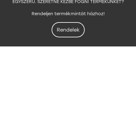
EGYSZERŰ. SZERETNÉ KÉZBE FOGNI TERMÉKÜNKET?
Rendeljen termékmintát házhoz!
Rendelek