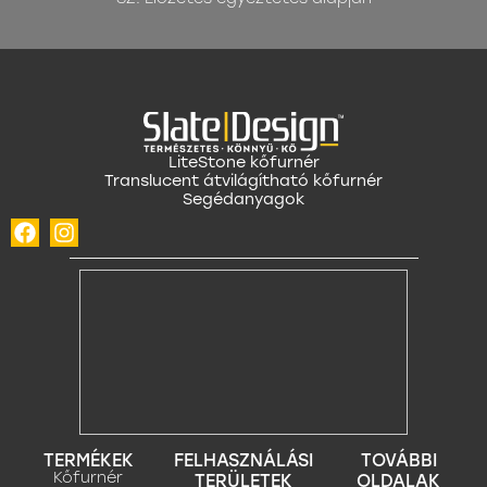
LiteStone kőfurnér
Translucent átvilágítható kőfurnér
Segédanyagok
TERMÉKEK
FELHASZNÁLÁSI
TOVÁBBI
Kőfurnér
TERÜLETEK
OLDALAK