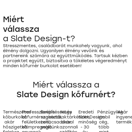
Miért
válassza
a Slate Design-t?
Stresszmentes, családbarát munkahely vagyunk, ahol
élmény dolgozni. Ugyanilyen élmény vevőink és
partnereink számára az együttműködés. Tartsuk kézben
a projektet együtt, biztosítva a tökéletes végeredményt
minden kőfurnér burkolat esetében!
Miért válassza a
Slate Design kőfurnért?
Természetes
Professzionális
Nagy
Eredeti
Beépítéssel,és
Pénzügyileg
Akár
kőburkolat
kőfurnérragasztó,
raktárkészlet,
SlateDesign
szakértői
stabil
ingyen
akár
felületkezelő,
akár
minőség
tanácsadással
cég,
termék
hőszigetelt
kőimpregnáló
azonnali
- 30
segítünk
több
falakra
anyagok
szállítás
év
mint