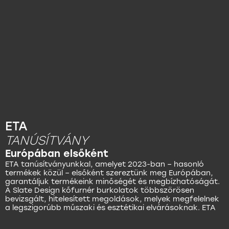
ETA
TANÚSÍTVÁNY
Európában elsőként
ETA tanúsítványunkkal, amelyet 2023-ban – hasonló
termékek közül – elsőként szereztünk meg Európában,
garantáljuk termékeink minőségét és megbízhatóságát.
A Slate Design kőfurnér burkolatok többszörösen
bevizsgált, hitelesített megoldások, melyek megfelelnek
a legszigorúbb műszaki és esztétikai elvárásoknak. ETA