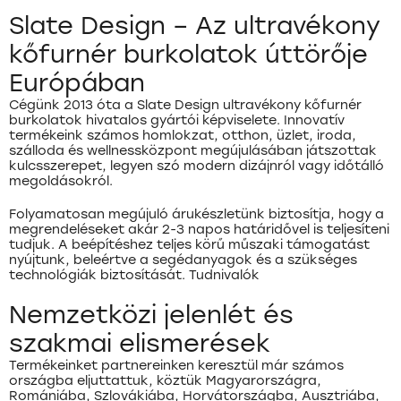
Slate Design – Az ultravékony
kőfurnér burkolatok úttörője
Európában
Cégünk 2013 óta a Slate Design ultravékony kőfurnér
burkolatok hivatalos gyártói képviselete. Innovatív
termékeink számos homlokzat, otthon, üzlet, iroda,
szálloda és wellnessközpont megújulásában játszottak
kulcsszerepet, legyen szó modern dizájnról vagy időtálló
megoldásokról.
Folyamatosan megújuló árukészletünk biztosítja, hogy a
megrendeléseket akár 2-3 napos határidővel is teljesíteni
tudjuk. A beépítéshez teljes körű műszaki támogatást
nyújtunk, beleértve a segédanyagok és a szükséges
technológiák biztosítását. Tudnivalók
Nemzetközi jelenlét és
szakmai elismerések
Termékeinket partnereinken keresztül már számos
országba eljuttattuk, köztük Magyarországra,
Romániába, Szlovákiába, Horvátországba, Ausztriába,