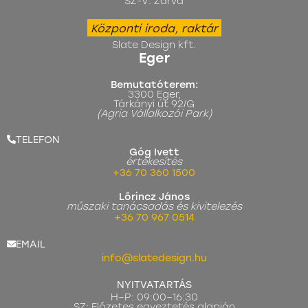
SZ-V: Zárva
Központi iroda, raktár
Slate Design kft.
Eger
Bemutatóterem:
3300 Eger,
Tárkányi út 92/G
(Agria Vállalkozói Park)
TELEFON
Góg Ivett
értékesítés
+36 70 360 1500
Lőrincz János
műszaki tanácsadás és kivitelezés
+36 70 967 0514
EMAIL
info@slatedesign.hu
NYITVATARTÁS
H–P: 09:00–16:30
SZ: Előzetes egyeztetés alapján