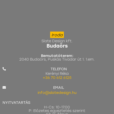
Iroda
Slate Design kft.
Budaörs
Bemutatóterem:
2040 Budaörs, Puskás Tivadar út 1. 1.em.
TELEFON
Kerényi Réka
+36 70 612 6125
EMAIL
info@slatedesign.hu
NYITVATARTÁS
H-Cs: 10-17.00
P: Előzetes egyeztetés szerint