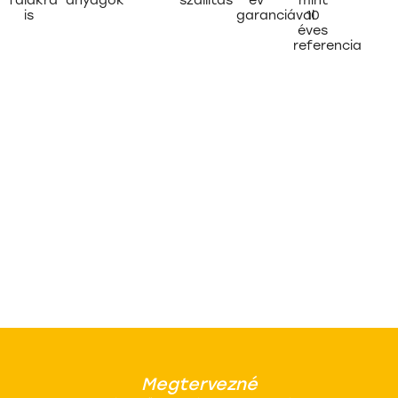
is
garanciával
10
éves
referencia
Megtervezné