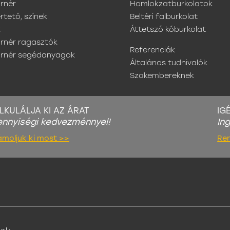
rnér
Homlokzatburkolatok
rtető, színek
Beltéri falburkolat
k
Áttetsző kőburkolat
rnér ragasztók
Referenciák
urnér segédanyagok
Általános tudnivalók
Szakembereknek
LKULÁLJA KI AZ ÁRAT
IG
nnyiségi kedvezménnyel!
In
ámoljuk ki most >>
Re