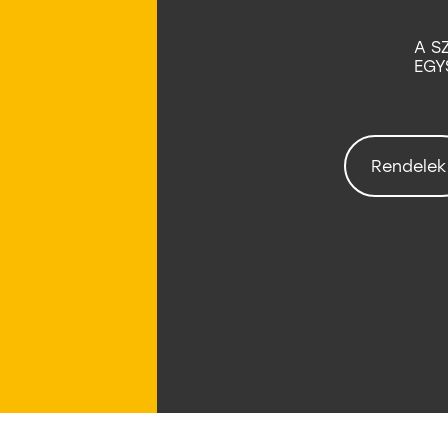
A S
EGY
Rendelek