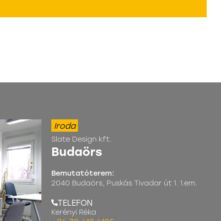
Iroda
Slate Design kft.
Budaörs
Bemutatóterem:
2040 Budaörs, Puskás Tivadar út 1. 1.em.
TELEFON
Kerényi Réka