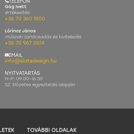
TELEFON
Góg Ivett
értékesítés
+36 70 360 1500
Lőrincz János
műszaki tanácsadás és kivitelezés
+36 70 967 0514
EMAIL
info@slatedesign.hu
NYITVATARTÁS
H–P: 09:00–16:30
SZ: Előzetes egyeztetés alapján
LETEK
TOVÁBBI OLDALAK