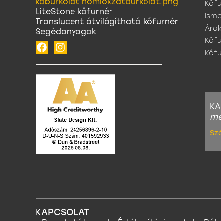
Kőfu
LiteStone kőfurnér
Isme
Translucent átvilágítható kőfurnér
Ára
Segédanyagok
Kőfu
Kőf
KA
me
Sz
KAPCSOLAT