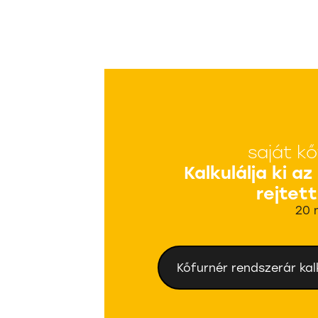
saját kő
Kalkulálja ki az
rejtett
20 
Kőfurnér rendszerár kal