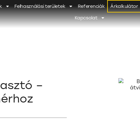
k
Felhasználási területek
Referenciák
Árkalkulátor
Kapcsolat
asztó –
nérhoz