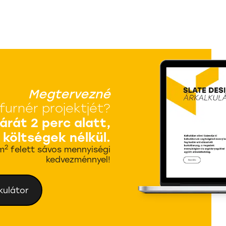
Megtervezné
furnér projektjét?
 árát 2 perc alatt,
 költségek nélkül.
2
m
felett sávos mennyiségi
kedvezménnyel!
kulátor