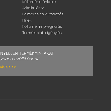
Kőfurnér ajánlatok
Árkalkulátor
Felmérés és kivitelezés
Hírek
Kőfurnér impregnálás
Termékminta igénylés
ÉNYELJEN TERMÉKMINTÁKAT
gyenes szállítással!
ndelek >>