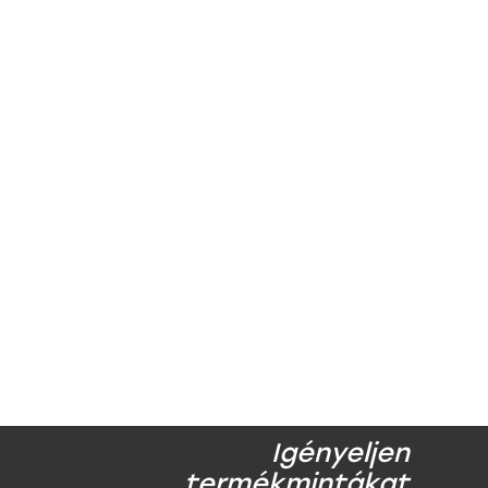
Igényeljen
termékmintákat