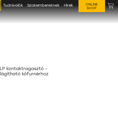
ONLINE
Tudnivalók
Szakembereknek
Hírek
SHOP