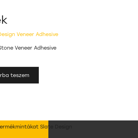
ek
Stone Veneer Adhesive
rba teszem