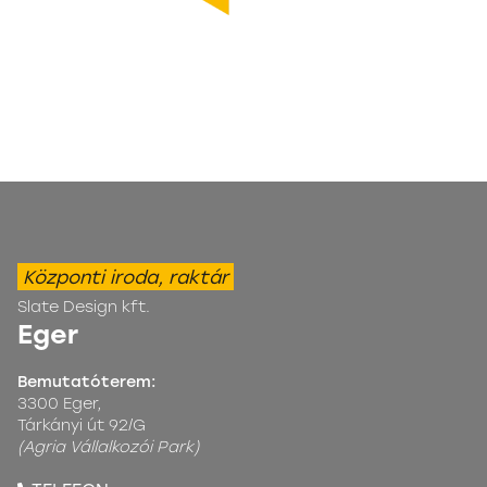
Központi iroda, raktár
Slate Design kft.
Eger
Bemutatóterem:
3300 Eger,
Tárkányi út 92/G
(Agria Vállalkozói Park)