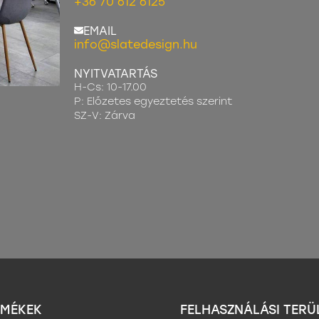
+36 70 612 6125
EMAIL
info@slatedesign.hu
NYITVATARTÁS
H-Cs: 10-17.00
P: Előzetes egyeztetés szerint
SZ-V: Zárva
RMÉKEK
FELHASZNÁLÁSI TERÜ