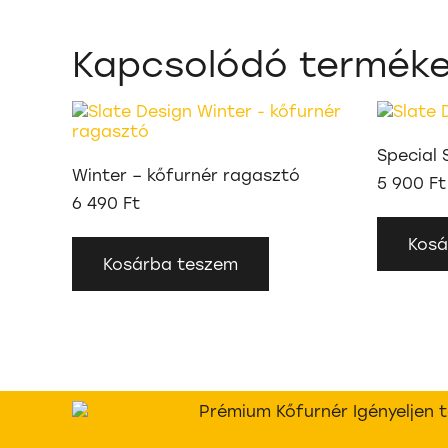
Kapcsolódó termék
Special 
Winter – kőfurnér ragasztó
5 900
Ft
6 490
Ft
Kosá
Kosárba teszem