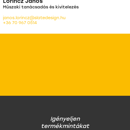
Lőrincz János
Műszaki tanácsadás és kivitelezés
janos.lorincz@slatedesign.hu
+36 70 967 0514
Igényeljen
termékmintákat