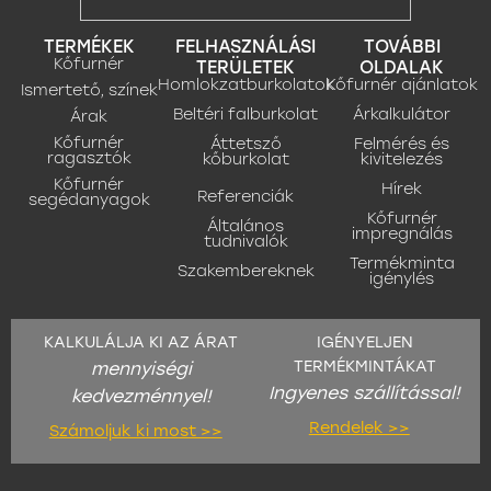
TERMÉKEK
FELHASZNÁLÁSI
TOVÁBBI
Kőfurnér
TERÜLETEK
OLDALAK
Homlokzatburkolatok
Kőfurnér ajánlatok
Ismertető, színek
Beltéri falburkolat
Árkalkulátor
Árak
Kőfurnér
Áttetsző
Felmérés és
ragasztók
kőburkolat
kivitelezés
Kőfurnér
Hírek
Referenciák
segédanyagok
Kőfurnér
Általános
impregnálás
tudnivalók
Termékminta
Szakembereknek
igénylés
KALKULÁLJA KI AZ ÁRAT
IGÉNYELJEN
TERMÉKMINTÁKAT
mennyiségi
Ingyenes szállítással!
kedvezménnyel!
Rendelek >>
Számoljuk ki most >>