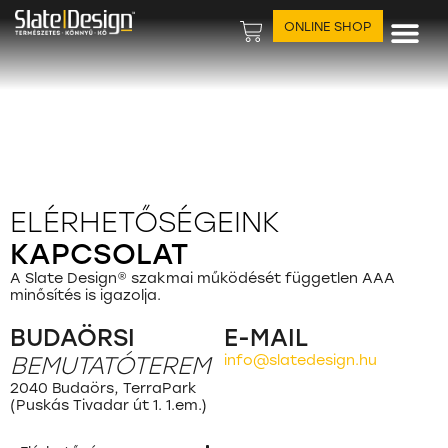
ONLINE SHOP
Felhasználási ter
ELÉRHETŐSÉGEINK
KAPCSOLAT
A Slate Design® szakmai működését független AAA
minősítés is igazolja.
BUDAÖRSI
E-MAIL
BEMUTATÓTEREM
info@slatedesign.hu
2040 Budaörs, TerraPark
(Puskás Tivadar út 1. 1.em.)