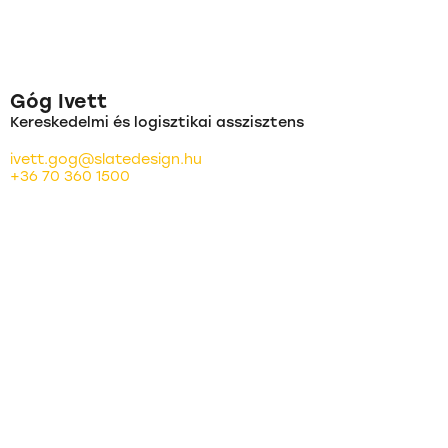
Góg Ivett
Kereskedelmi és logisztikai asszisztens
ivett.gog@slatedesign.hu
+36 70 360 1500