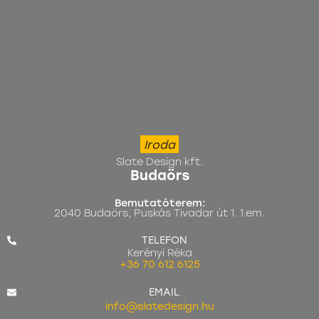
Iroda
Slate Design kft.
Budaörs
Bemutatóterem:
2040 Budaörs, Puskás Tivadar út 1. 1.em.
TELEFON
Kerényi Réka
+36 70 612 6125
EMAIL
info@slatedesign.hu