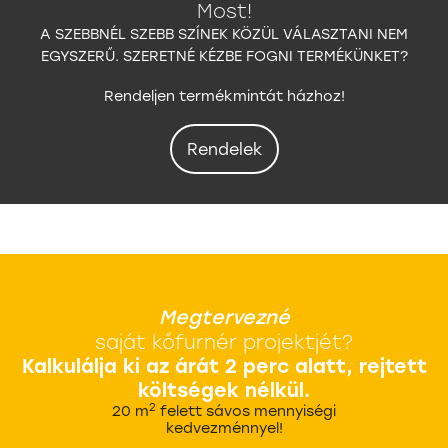
Most!
A SZEBBNÉL SZEBB SZÍNEK KÖZÜL VÁLASZTANI NEM
EGYSZERŰ. SZERETNÉ KÉZBE FOGNI TERMÉKÜNKET?
Rendeljen termékmintát házhoz!
Rendelek
Megtervezné
saját kőfurnér projektjét?
Kalkulálja ki az árát 2 perc alatt, rejtett
költségek nélkül.
2
20 m
felett sávos mennyiségi
kedvezménnyel!