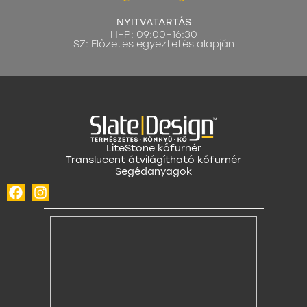
NYITVATARTÁS
H–P: 09:00–16:30
SZ: Előzetes egyeztetés alapján
LiteStone kőfurnér
Translucent átvilágítható kőfurnér
Segédanyagok