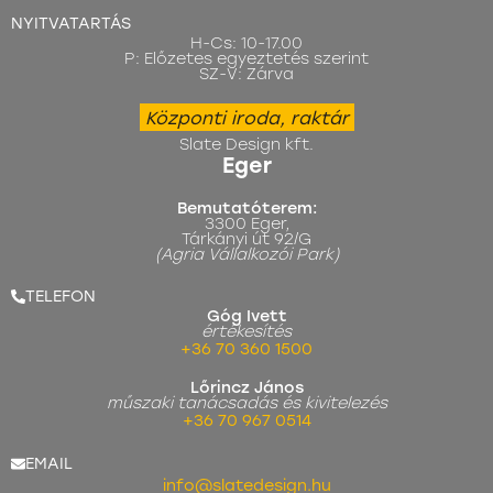
NYITVATARTÁS
H-Cs: 10-17.00
P: Előzetes egyeztetés szerint
SZ-V: Zárva
Központi iroda, raktár
Slate Design kft.
Eger
Bemutatóterem:
3300 Eger,
Tárkányi út 92/G
(Agria Vállalkozói Park)
TELEFON
Góg Ivett
értékesítés
+36 70 360 1500
Lőrincz János
műszaki tanácsadás és kivitelezés
+36 70 967 0514
EMAIL
info@slatedesign.hu