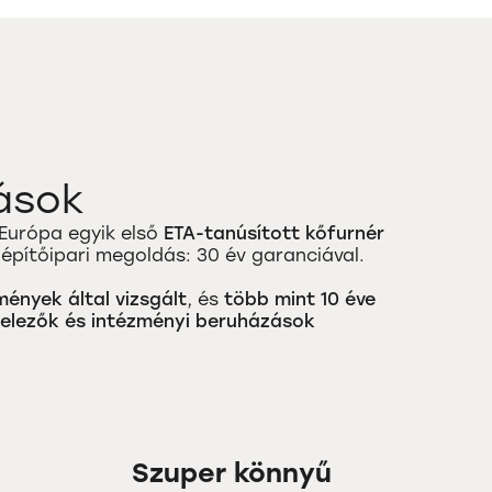
ások
Európa egyik első
ETA-tanúsított kőfurnér
 építőipari megoldás: 30 év garanciával.
mények által vizsgált
, és
több mint 10 éve
itelezők és intézményi beruházások
Szuper könnyű