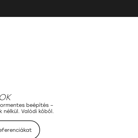
OK
 pormentes beépítés –
nélkül. Valódi kőből.
eferenciákat