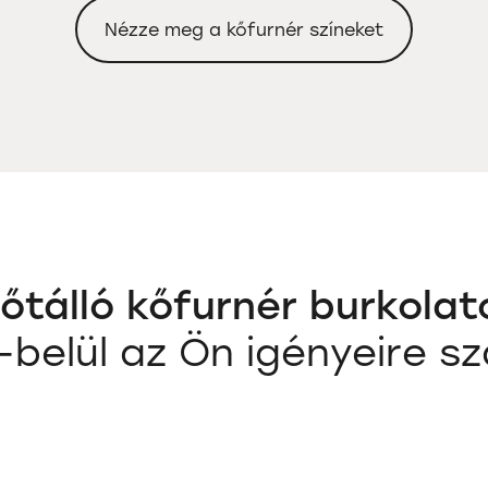
Nézze meg a kőfurnér színeket
dőtálló kőfurnér burkolat
l-belül az Ön igényeire s