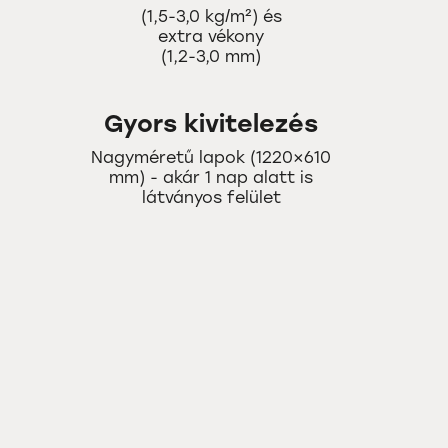
(1,5-3,0 kg/m²) és
extra vékony
(1,2-3,0 mm)
Gyors kivitelezés
Nagyméretű lapok (1220×610
mm) - akár 1 nap alatt is
látványos felület