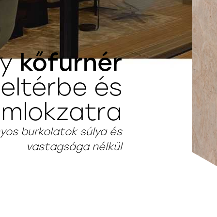
kőfurnér
ny
eltérbe és
mlokzatra
yos burkolatok súlya és
vastagsága nélkül