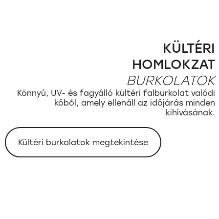
KÜLTÉRI
HOMLOKZAT
BURKOLATOK
Könnyű, UV- és fagyálló kültéri falburkolat valódi
kőből, amely ellenáll az időjárás minden
kihívásának.
Kültéri burkolatok megtekintése