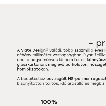
– p
A
Slate Design®
valódi, több százmillió éve
néhány milliméter vastagságban Olyan felüle
ahol a hagyományos kő nem fér el:
könnyűsze
gipszkartonon, meglévő burkolaton, hőszige
homlokzatokon.
A beépítéshez
bevizsgált MS-polimer ragasz
bizonyítottan tartós, időjárásálló és megbízh
100%