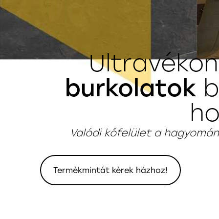
Ultravéko
burkolatok
b
ho
Valódi kőfelület a hagyomán
Termékmintát kérek házhoz!