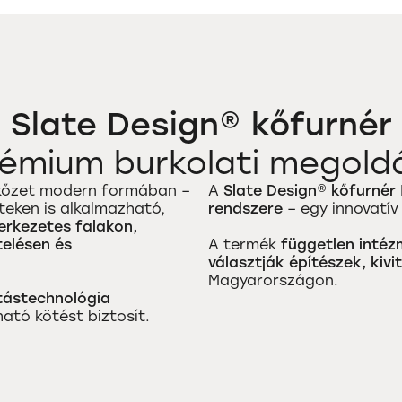
Slate Design® kőfurnér
rémium burkolati megold
s kőzet modern formában –
A
Slate Design® kőfurnér
teken is alkalmazható,
rendszere
– egy innovatív
rkezetes falakon,
telésen és
A termék
független intéz
választják építészek, kiv
Magyarországon.
tástechnológia
ató kötést biztosít.