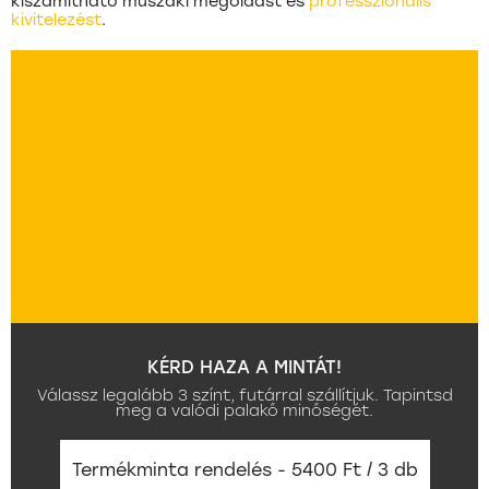
kiszámítható műszaki megoldást és
professzionális
kivitelezést
.
KÉRD HAZA A MINTÁT!
Válassz legalább 3 színt, futárral szállítjuk. Tapintsd
meg a valódi palakő minőségét.
Termékminta rendelés - 5400 Ft / 3 db