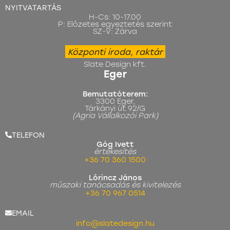
NYITVATARTÁS
H-Cs: 10-17.00
P: Előzetes egyeztetés szerint
SZ-V: Zárva
Központi iroda, raktár
Slate Design kft.
Eger
Bemutatóterem:
3300 Eger,
Tárkányi út 92/G
(Agria Vállalkozói Park)
TELEFON
Góg Ivett
értékesítés
+36 70 360 1500
Lőrincz János
műszaki tanácsadás és kivitelezés
+36 70 967 0514
EMAIL
info@slatedesign.hu