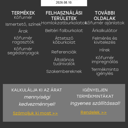
TERMÉKEK
FELHASZNÁLÁSI
TOVÁBBI
Kőfurnér
TERÜLETEK
OLDALAK
Homlokzatburkolatok
Kőfurnér ajánlatok
Ismertető, színek
Beltéri falburkolat
Árkalkulátor
Árak
Kőfurnér
Áttetsző
Felmérés és
ragasztók
kőburkolat
kivitelezés
Kőfurnér
Hírek
Referenciák
segédanyagok
Kőfurnér
Általános
impregnálás
tudnivalók
Termékminta
Szakembereknek
igénylés
KALKULÁLJA KI AZ ÁRAT
IGÉNYELJEN
TERMÉKMINTÁKAT
mennyiségi
Ingyenes szállítással!
kedvezménnyel!
Rendelek >>
Számoljuk ki most >>