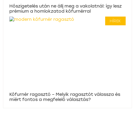
Hőszigetelés után ne állj meg a vakolatnál: így lesz
prémium a homlokzatod kőfurnérral
HÍREK
Kőfurnér ragasztó – Melyik ragasztót válassza és
miért fontos a megfelelő választás?