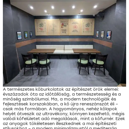
A természetes kőburkolatok az építészet örök elemei:
évszázadok óta az időtállóság, a természetesség és a
minőség szimbólumai. Ma, a modern technológiák és
fejlesztések korszakában, a kő újra reneszánszát éli –
csak más formában. A hagyományos, nehéz kőlapok
helyét átveszik az ultravékony, könnyen kezelhető, mégis
valódi kőfelületet adó megoldások, mint a kőfurnér. Ezek
az anyagok tökéletesen illeszkednek a mai építészeti
stílusokhoz – a modern minimalizmustól a mediterrán