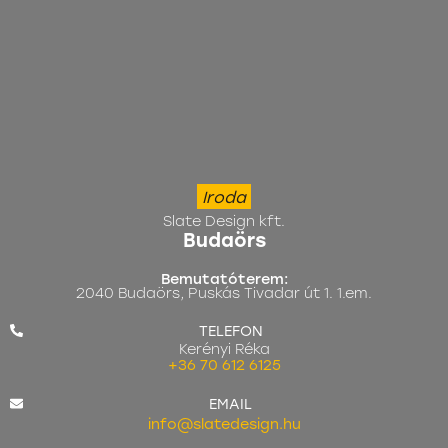
Iroda
Slate Design kft.
Budaörs
Bemutatóterem:
2040 Budaörs, Puskás Tivadar út 1. 1.em.
TELEFON
Kerényi Réka
+36 70 612 6125
EMAIL
info@slatedesign.hu