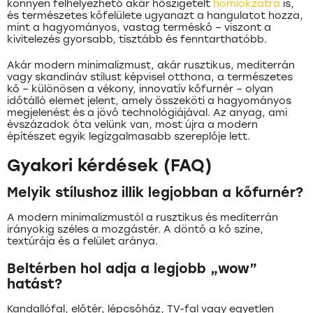
könnyen felhelyezhető akár hőszigetelt
homlokzatra
is,
és természetes kőfelülete ugyanazt a hangulatot hozza,
mint a hagyományos, vastag terméskő – viszont a
kivitelezés gyorsabb, tisztább és fenntarthatóbb.
Akár modern minimalizmust, akár rusztikus, mediterrán
vagy skandináv stílust képvisel otthona, a természetes
kő – különösen a vékony, innovatív kőfurnér – olyan
időtálló elemet jelent, amely összeköti a hagyományos
megjelenést és a jövő technológiájával. Az anyag, ami
évszázadok óta velünk van, most újra a modern
építészet egyik legizgalmasabb szereplője lett.
Gyakori kérdések (FAQ)
Melyik stílushoz illik legjobban a kőfurnér?
A modern minimalizmustól a rusztikus és mediterrán
irányokig széles a mozgástér. A döntő a kő színe,
textúrája és a felület aránya.
Beltérben hol adja a legjobb „wow”
hatást?
Kandallófal, előtér, lépcsőház, TV-fal vagy egyetlen