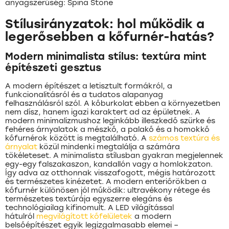
anyagszerűség: Spina Stone
Stílusirányzatok: hol működik a
legerősebben a kőfurnér-hatás?
Modern minimalista stílus: textúra mint
építészeti gesztus
A modern építészet a letisztult formákról, a
funkcionalitásról és a tudatos alapanyag
felhasználásról szól. A kőburkolat ebben a környezetben
nem dísz, hanem igazi karaktert ad az épületnek. A
modern minimalizmushoz leginkább illeszkedő szürke és
fehéres árnyalatok a mészkő, a palakő és a homokkő
kőfurnérok között is megtalálható. A
számos textúra és
árnyalat
közül mindenki megtalálja a számára
tökéleteset. A minimalista stílusban gyakran megjelennek
egy-egy falszakaszon, kandallón vagy a homlokzaton.
Így adva az otthonnak visszafogott, mégis határozott
és természetes kinézetet. A modern enteriőrökben a
kőfurnér különösen jól működik: ultravékony rétege és
természetes textúrája egyszerre elegáns és
technológiailag kifinomult. A LED világítással
hátulról
megvilágított kőfelületek
a modern
belsőépítészet egyik legizgalmasabb elemei –