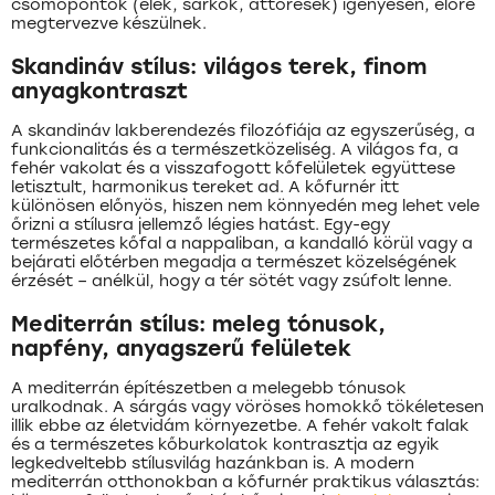
csomópontok (élek, sarkok, áttörések) igényesen, előre
megtervezve készülnek.
Skandináv stílus: világos terek, finom
anyagkontraszt
A skandináv lakberendezés filozófiája az egyszerűség, a
funkcionalitás és a természetközeliség. A világos fa, a
fehér vakolat és a visszafogott kőfelületek együttese
letisztult, harmonikus tereket ad. A kőfurnér itt
különösen előnyös, hiszen nem könnyedén meg lehet vele
őrizni a stílusra jellemző légies hatást. Egy-egy
természetes kőfal a nappaliban, a kandalló körül vagy a
bejárati előtérben megadja a természet közelségének
érzését – anélkül, hogy a tér sötét vagy zsúfolt lenne.
Mediterrán stílus: meleg tónusok,
napfény, anyagszerű felületek
A mediterrán építészetben a melegebb tónusok
uralkodnak. A sárgás vagy vöröses homokkő tökéletesen
illik ebbe az életvidám környezetbe. A fehér vakolt falak
és a természetes kőburkolatok kontrasztja az egyik
legkedveltebb stílusvilág hazánkban is. A modern
mediterrán otthonokban a kőfurnér praktikus választás: