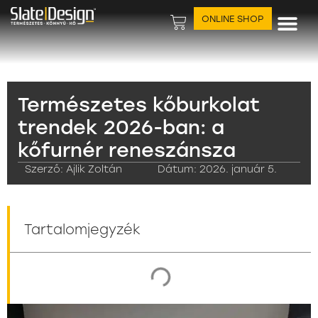
ONLINE SHOP
Természetes kőburkolat
trendek 2026-ban: a
kőfurnér reneszánsza
Szerző:
Ajlik Zoltán
Dátum:
2026. január 5.
Tartalomjegyzék