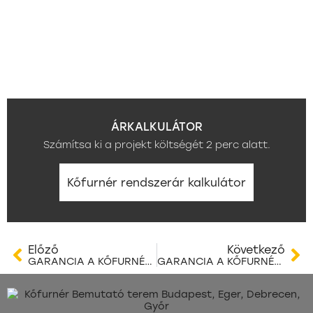
ÁRKALKULÁTOR
Számítsa ki a projekt költségét 2 perc alatt.
Kőfurnér rendszerár kalkulátor
Előző
Következő
GARANCIA A KŐFURNÉR BURKOLATOKNÁL – MIRE SZÓL VALÓJÁBAN, ÉS MIKOR ÉRVÉNYESÍTHETŐ? I. RÉSZ
GARANCIA A KŐFURNÉR BURKOLATOKNÁL – MIRE SZÓL VALÓJÁBAN, ÉS MIKOR ÉRVÉNYESÍTHETŐ? II. RÉSZ