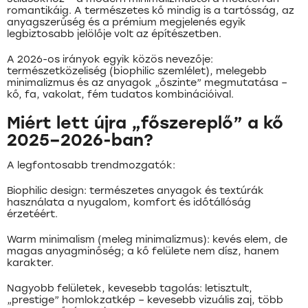
romantikáig. A természetes kő mindig is a tartósság, az
anyagszerűség és a prémium megjelenés egyik
legbiztosabb jelölője volt az építészetben.
A 2026-os irányok egyik közös nevezője:
természetközeliség (biophilic szemlélet), melegebb
minimalizmus és az anyagok „őszinte” megmutatása –
kő, fa, vakolat, fém tudatos kombinációival.
Miért lett újra „főszereplő” a kő
2025–2026-ban?
A legfontosabb trendmozgatók:
Biophilic design: természetes anyagok és textúrák
használata a nyugalom, komfort és időtállóság
érzetéért.
Warm minimalism (meleg minimalizmus): kevés elem, de
magas anyagminőség; a kő felülete nem dísz, hanem
karakter.
Nagyobb felületek, kevesebb tagolás: letisztult,
„prestige” homlokzatkép – kevesebb vizuális zaj, több