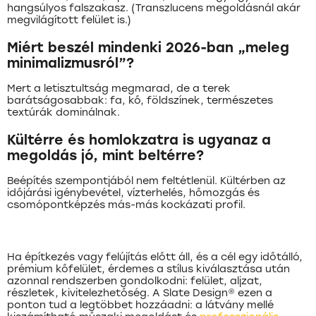
hangsúlyos falszakasz. (Transzlucens megoldásnál akár
megvilágított felület is.)
Miért beszél mindenki 2026-ban „meleg
minimalizmusról”?
Mert a letisztultság megmarad, de a terek
barátságosabbak: fa, kő, földszínek, természetes
textúrák dominálnak.
Kültérre és homlokzatra is ugyanaz a
megoldás jó, mint beltérre?
Beépítés szempontjából nem feltétlenül. Kültérben az
időjárási igénybevétel, vízterhelés, hőmozgás és
csomópontképzés más-más kockázati profil.
Ha építkezés vagy felújítás előtt áll, és a cél egy időtálló,
prémium kőfelület, érdemes a stílus kiválasztása után
azonnal rendszerben gondolkodni: felület, aljzat,
részletek, kivitelezhetőség. A Slate Design® ezen a
ponton tud a legtöbbet hozzáadni: a látvány mellé