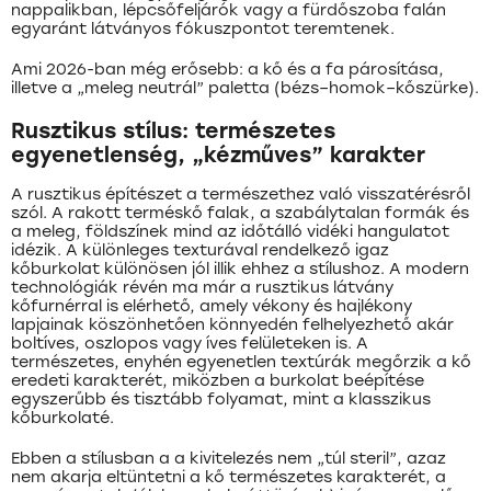
nappalikban, lépcsőfeljárók vagy a fürdőszoba falán
egyaránt látványos fókuszpontot teremtenek.
Ami 2026-ban még erősebb: a kő és a fa párosítása,
illetve a „meleg neutrál” paletta (bézs–homok–kőszürke).
Rusztikus stílus: természetes
egyenetlenség, „kézműves” karakter
A rusztikus építészet a természethez való visszatérésről
szól. A rakott terméskő falak, a szabálytalan formák és
a meleg, földszínek mind az időtálló vidéki hangulatot
idézik. A különleges texturával rendelkező igaz
kőburkolat különösen jól illik ehhez a stílushoz. A modern
technológiák révén ma már a rusztikus látvány
kőfurnérral is elérhető, amely vékony és hajlékony
lapjainak köszönhetően könnyedén felhelyezhető akár
boltíves, oszlopos vagy íves felületeken is. A
természetes, enyhén egyenetlen textúrák megőrzik a kő
eredeti karakterét, miközben a burkolat beépítése
egyszerűbb és tisztább folyamat, mint a klasszikus
kőburkolaté.
Ebben a stílusban a a kivitelezés nem „túl steril”, azaz
nem akarja eltüntetni a kő természetes karakterét, a