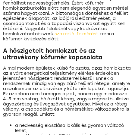
fennállhat nedvességterhelés. Ezért kőfurnér
homlokzatburkolás előtt nem elegendő egyetlen mérési
számra hagyatkozni. A biztonságos döntéshez a felület
egészének állapotát, az időjárási előzményeket, a
csomópontokat és a tapadási viszonyokat együtt kell
értékelni. Nagyobb felületnél vagy kockázatos
homlokzatnál célszerű
szakértői felmérést
kérni a
kőfurnér kivitelezés előtt.
A hőszigetelt homlokzat és az
ultravékony kőfurnér kapcsolata
A mai modern épületek külső falazata, azaz homlokzata
az elvárt energetikai teljesítmény elérése érdekében
jellemzően hőszigetelt rendszerrel készül. Ennek a
rendszernek mindig van egy záró felületi rétege, amelyre
a szakember az ultravékony kőfurnér lapokat ragasztja.
Ez azonban nem tömeges aljzat, hanem egy mindössze
4–5 mm vastag, hálózott kéreg, vagyis ragasztó- illetve
ágyazóréteg és üvegszövet együttese. Mivel ez a réteg
vékony, a csapadékra és a hőmérséklet-változásokra is
gyorsan reagál. Emiatt:
a nedvesség eloszlása lokális és gyorsan változó
lehet,