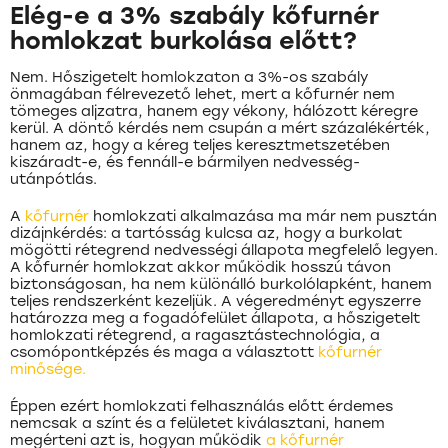
Elég-e a 3% szabály kőfurnér
homlokzat burkolása előtt?
Nem. Hőszigetelt homlokzaton a 3%-os szabály
önmagában félrevezető lehet, mert a kőfurnér nem
tömeges aljzatra, hanem egy vékony, hálózott kéregre
kerül. A döntő kérdés nem csupán a mért százalékérték,
hanem az, hogy a kéreg teljes keresztmetszetében
kiszáradt-e, és fennáll-e bármilyen nedvesség-
utánpótlás.
A
kőfurnér
homlokzati alkalmazása ma már nem pusztán
dizájnkérdés: a tartósság kulcsa az, hogy a burkolat
mögötti rétegrend nedvességi állapota megfelelő legyen.
A kőfurnér homlokzat akkor működik hosszú távon
biztonságosan, ha nem különálló burkolólapként, hanem
teljes rendszerként kezeljük. A végeredményt egyszerre
határozza meg a fogadófelület állapota, a hőszigetelt
homlokzati rétegrend, a ragasztástechnológia, a
csomópontképzés és maga a választott
kőfurnér
minősége.
Éppen ezért homlokzati felhasználás előtt érdemes
nemcsak a színt és a felületet kiválasztani, hanem
megérteni azt is, hogyan működik
a kőfurnér