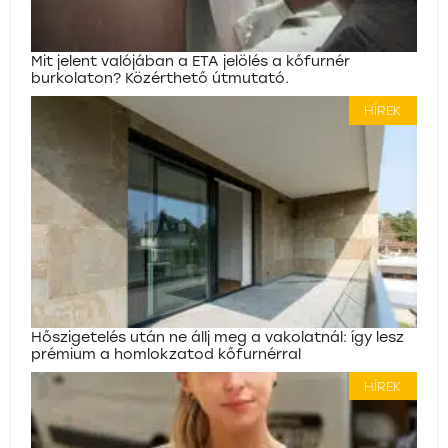
Mit jelent valójában a ETA jelölés a kőfurnér
burkolaton? Közérthető útmutató.
HÍREK
Hőszigetelés után ne állj meg a vakolatnál: így lesz
prémium a homlokzatod kőfurnérral
HÍREK