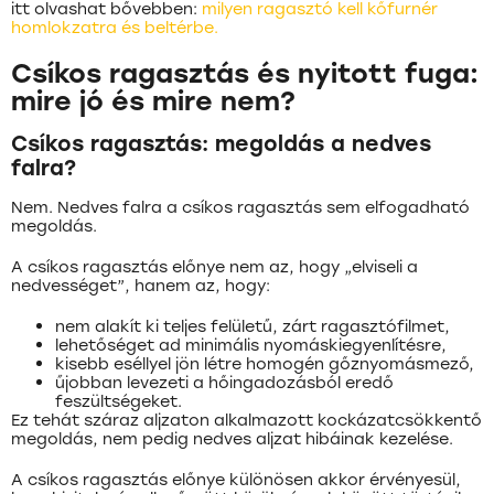
itt olvashat bővebben:
milyen ragasztó kell kőfurnér
homlokzatra és beltérbe.
Csíkos ragasztás és nyitott fuga:
mire jó és mire nem?
Csíkos ragasztás: megoldás a nedves
falra?
Nem. Nedves falra a csíkos ragasztás sem elfogadható
megoldás.
A csíkos ragasztás előnye nem az, hogy „elviseli a
nedvességet”, hanem az, hogy:
nem alakít ki teljes felületű, zárt ragasztófilmet,
lehetőséget ad minimális nyomáskiegyenlítésre,
kisebb eséllyel jön létre homogén gőznyomásmező,
űjobban levezeti a hőingadozásból eredő
feszültségeket.
Ez tehát száraz aljzaton alkalmazott kockázatcsökkentő
megoldás, nem pedig nedves aljzat hibáinak kezelése.
A csíkos ragasztás előnye különösen akkor érvényesül,