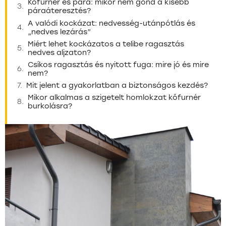
Kőfurnér és pára: mikor nem gond a kisebb
páraáteresztés?
A valódi kockázat: nedvesség-utánpótlás és
„nedves lezárás”
Miért lehet kockázatos a telibe ragasztás
nedves aljzaton?
Csíkos ragasztás és nyitott fuga: mire jó és mire
nem?
Mit jelent a gyakorlatban a biztonságos kezdés?
Mikor alkalmas a szigetelt homlokzat kőfurnér
burkolásra?