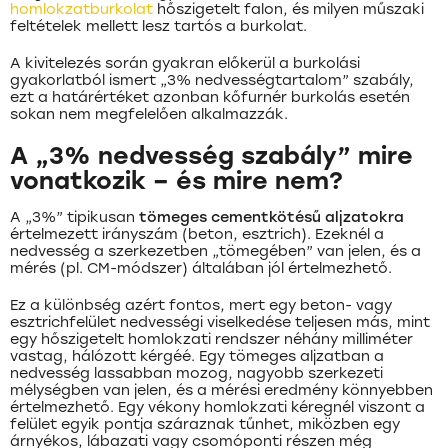
homlokzatburkolat
hőszigetelt falon, és milyen műszaki
feltételek mellett lesz tartós a burkolat.
A kivitelezés során gyakran előkerül a burkolási
gyakorlatból ismert „3% nedvességtartalom” szabály,
ezt a határértéket azonban kőfurnér burkolás esetén
sokan nem megfelelően alkalmazzák.
A „3% nedvesség szabály” mire
vonatkozik – és mire nem?
A „3%” tipikusan
tömeges cementkötésű aljzatokra
értelmezett irányszám (beton, esztrich). Ezeknél a
nedvesség a szerkezetben „tömegében” van jelen, és a
mérés (pl. CM-módszer) általában jól értelmezhető.
Ez a különbség azért fontos, mert egy beton- vagy
esztrichfelület nedvességi viselkedése teljesen más, mint
egy hőszigetelt homlokzati rendszer néhány milliméter
vastag, hálózott kérgéé. Egy tömeges aljzatban a
nedvesség lassabban mozog, nagyobb szerkezeti
mélységben van jelen, és a mérési eredmény könnyebben
értelmezhető. Egy vékony homlokzati kéregnél viszont a
felület egyik pontja száraznak tűnhet, miközben egy
árnyékos, lábazati vagy csomóponti részen még