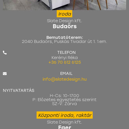
Iroda
Slate Design kft.
Budaörs
Bemutatóterem:
2040 Budaörs, Puskás Tivadar út 1. 1.em.
TELEFON
Kerényi Réka
+36 70 612 6125
EMAIL
info@slatedesign.hu
NYITVATARTÁS
H-Cs: 10-17.00
P: Előzetes egyeztetés szerint
SZ-V: Zárva
Központi iroda, raktár
Slate Design kft.
Eger