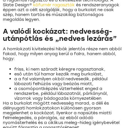
Slate Design®
kőfurnér ragasztók
és rendszeranyagok
éppen azt a célt szolgálják, hogy a burkolat ne csak
szép, hanem tartós és műszakilag biztonságos
megoldás legyen.
A valódi kockázat: nedvesség-
utánpótlás és „nedves lezárás”
A homlokzati kivitelezési hibák jelentős része nem abból
fakad, hogy milyen anyag kerül a falra, hanem abból,
hogy:
friss, ki nem száradt kéregre ragasztanak,
eső után túl hamar kezdik meg burkolást,
a a fal valamilyen okból nedvesedik, például
lábazati felhúzás vagy beázás miatt,
a csomópontképzés vízterhelést enged a
rendszerbe, például lábazatnál, párkánynál,
vízorrok vagy bádogozás környezetében
Ha a burkolat mögött nedvesség marad, a déli és
délnyugati homlokzatokon különösen gyorsan
megjelenhet a kockázat. Ilyenkor a napsütés miatti
felmelegedés, a párolgás, az ebből adódó
nyomásterhelés és a ciklikus meleg–hideg igénybevétel
együtt fárasztja a ragasztóréteget.