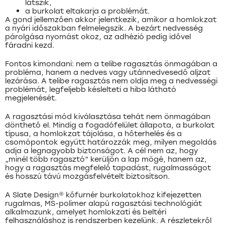
látszik,
a burkolat eltakarja a problémát.
A gond jellemzően akkor jelentkezik, amikor a homlokzat
a nyári időszakban felmelegszik. A bezárt nedvesség
párolgása nyomást okoz, az adhézió pedig idővel
fáradni kezd.
Fontos kimondani: nem a telibe ragasztás önmagában a
probléma, hanem a nedves vagy utánnedvesedő aljzat
lezárása. A telibe ragasztás nem oldja meg a nedvességi
problémát, legfeljebb késlelteti a hiba látható
megjelenését.
A ragasztási mód kiválasztása tehát nem önmagában
dönthető el. Mindig a fogadófelület állapota, a burkolat
típusa, a homlokzat tájolása, a hőterhelés és a
csomópontok együtt határozzák meg, milyen megoldás
adja a legnagyobb biztonságot. A cél nem az, hogy
„minél több ragasztó” kerüljön a lap mögé, hanem az,
hogy a ragasztás megfelelő tapadást, rugalmasságot
és hosszú távú mozgásfelvételt biztosítson.
A Slate Design® kőfurnér burkolatokhoz kifejezetten
rugalmas, MS-polimer alapú ragasztási technológiát
alkalmazunk, amelyet homlokzati és beltéri
felhasználáshoz is rendszerben kezelünk. A részletekről