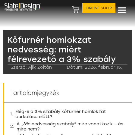
ONLINE SHOP
Kőfurnér homlokzat
nedvesség: miért
félrevezető a 3% szabály
Szerző:
Ajlik Zoltán
Dátum:
2026. február 15.
Tartalomjegyzék
Elég-e a 3% szabály kőfurnér homlokzat
burkolása előtt?
A „3% nedvesség szabály” mire vonatkozik – és
mire nem?