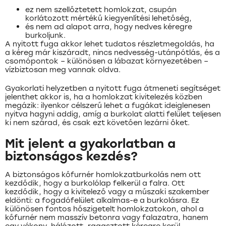
ez nem szellőztetett homlokzat, csupán
korlátozott mértékű kiegyenlítési lehetőség,
és nem ad alapot arra, hogy nedves kéregre
burkoljunk.
A nyitott fuga akkor lehet tudatos részletmegoldás, ha
a kéreg már kiszáradt, nincs nedvesség-utánpótlás, és a
csomópontok – különösen a lábazat környezetében –
vízbiztosan meg vannak oldva.
Gyakorlati helyzetben a nyitott fuga átmeneti segítséget
jelenthet akkor is, ha a homlokzat kivitelezés közben
megázik: ilyenkor célszerű lehet a fugákat ideiglenesen
nyitva hagyni addig, amíg a burkolat alatti felület teljesen
ki nem szárad, és csak ezt követően lezárni őket.
Mit jelent a gyakorlatban a
biztonságos kezdés?
A biztonságos kőfurnér homlokzatburkolás nem ott
kezdődik, hogy a burkolólap felkerül a falra. Ott
kezdődik, hogy a kivitelező vagy a műszaki szakember
eldönti: a fogadófelület alkalmas-e a burkolásra. Ez
különösen fontos hőszigetelt homlokzatokon, ahol a
kőfurnér nem masszív betonra vagy falazatra, hanem
egy vékony, hálózott, ragasztott kéregre kerül.