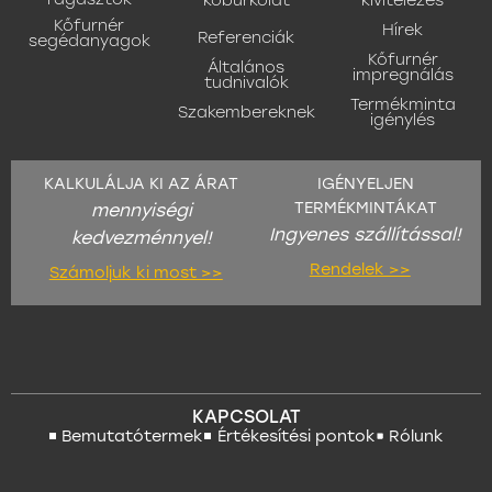
Kőfurnér
Hírek
Referenciák
segédanyagok
Kőfurnér
Általános
impregnálás
tudnivalók
Termékminta
Szakembereknek
igénylés
KALKULÁLJA KI AZ ÁRAT
IGÉNYELJEN
TERMÉKMINTÁKAT
mennyiségi
Ingyenes szállítással!
kedvezménnyel!
Rendelek >>
Számoljuk ki most >>
KAPCSOLAT
Bemutatótermek
Értékesítési pontok
Rólunk