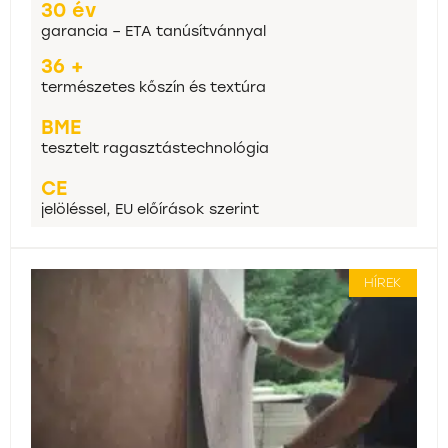
30 év
garancia – ETA tanúsítvánnyal
36 +
természetes kőszín és textúra
BME
tesztelt ragasztástechnológia
CE
jelöléssel, EU előírások szerint
HÍREK