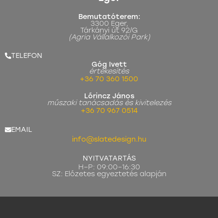
Bemutatóterem:
3300 Eger,
Tárkányi út 92/G
(Agria Vállalkozói Park)
TELEFON
Góg Ivett
értékesítés
+36 70 360 1500
Lőrincz János
műszaki tanácsadás és kivitelezés
+36 70 967 0514
EMAIL
info@slatedesign.hu
NYITVATARTÁS
H–P: 09:00–16:30
SZ: Előzetes egyeztetés alapján