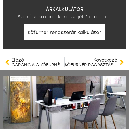
ÁRKALKULÁTOR
Számítsa ki a projekt költségét 2 perc alatt.
Kőfurnér rendszerár kalkulátor
Előző
Következő
GARANCIA A KŐFURNÉR BURKOLATOKNÁL – MIRE SZÓL VALÓJÁBAN, ÉS MIKOR ÉRVÉNYESÍTHETŐ? II. RÉSZ
KŐFURNÉR RAGASZTÁSA: MENNYIT BÍR VALÓJÁBAN EGY MODERN KŐFURNÉR RAGASZTÓ?