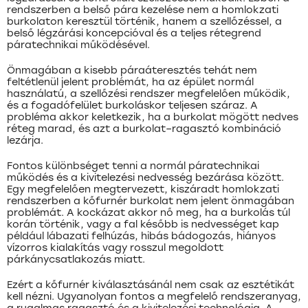
rendszerben a belső pára kezelése nem a homlokzati
burkolaton keresztül történik, hanem a szellőzéssel, a
belső légzárási koncepcióval és a teljes rétegrend
páratechnikai működésével.
Önmagában a kisebb páraáteresztés tehát nem
feltétlenül jelent problémát, ha az épület normál
használatú, a szellőzési rendszer megfelelően működik,
és a fogadófelület burkoláskor teljesen száraz. A
probléma akkor keletkezik, ha a burkolat mögött nedves
réteg marad, és azt a burkolat–ragasztó kombináció
lezárja.
Fontos különbséget tenni a normál páratechnikai
működés és a kivitelezési nedvesség bezárása között.
Egy megfelelően megtervezett, kiszáradt homlokzati
rendszerben a kőfurnér burkolat nem jelent önmagában
problémát. A kockázat akkor nő meg, ha a burkolás túl
korán történik, vagy a fal később is nedvességet kap
például lábazati felhúzás, hibás bádogozás, hiányos
vízorros kialakítás vagy rosszul megoldott
párkánycsatlakozás miatt.
Ezért a kőfurnér kiválasztásánál nem csak az esztétikát
kell nézni. Ugyanolyan fontos a megfelelő rendszeranyag,
a rugalmas ragasztó és a kivitelezési technológia. A