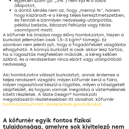
egyetlen szám (pl. „3%”) nem írja le a valós
állapotot,
a döntő kérdés nem az, hogy „mennyi %”, hanem
hogy kiszáradt-e a kéreg teljes keresztmetszetben,
és fennáll-e bármilyen nedvesség-utánpótlás,
például beázás, lábazati felhúzás vagy hibás
csomópont miatt.
A kőfurnér kis önsúlya nagy előny homlokzaton, hiszen a
burkolat jellemzően csak 1,5–3 kg/m² tömegű. Ez
azonban nem jelenti azt, hogy a fogadófelület vizsgálata
elhagyható. A könnyű burkolat is csak akkor lesz tartós,
ha a ragasztás megfelelően működik, a kéreg kellően
szilárd, és a rendszerben nincs elzárt vagy utánpótlódó
nedvesség.
Aki homlokzatra választ burkolatot, annak érdemes a
teljes rendszert vizsgálni: milyen kőfurnér kerül a falra,
milyen ragasztóval készül a rögzítés, milyen a hőszigetelt
alapfelület, és hogyan vannak megoldva a vízterhelésnek
kitett részletek. A Slate Design® homlokzati
megoldásairól részletesebben itt olvashat: kőfurnér
homlokzatburkolat rendszerben gondolkodva
.
A kőfurnér egyik fontos fizikai
tulajdonsága, amelyre sok kivitelező nem