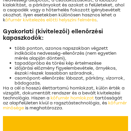
kialakítást, a párkányokat és azokat a felületeket, ahol
a csapadék vagy a hőterhelés fokozott igénybevételt
okozhat. Ilyen esetekben különösen hasznos lehet a
k
őfurnér kivitelezés előtti helyszíni felmérés
.
Gyakorlati (kivitelezői) ellenőrzési
kapaszkodók:
több ponton, azonos napszakban végzett
indikációs nedvesség-ellenőrzés (nem egyetlen
mérés alapján dönteni),
tapadópróba és törési kép értelmezése
időjárási előzmény figyelembevétele, árnyékos,
északi részek lassabban száradnak,
csomópont-ellenőrzés: lábazat, párkány, vízorrok,
bádogozás.
Ha a cél a hosszú élettartamú homlokzat, külön érték a
vizsgált, dokumentált rendszer és a bevált kivitelezési
technológia. Hiszen a
kőfurnér homlokzat
tartósságát
az alapfelületen kívül a ragsztástechnológia, és
kőfurnér
minősége
is meghatározza.