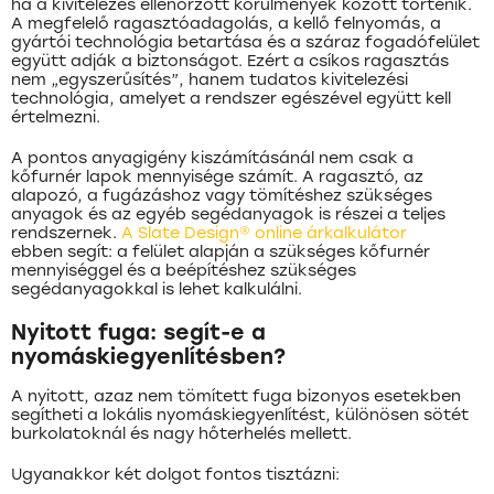
ha a kivitelezés ellenőrzött körülmények között történik.
A megfelelő ragasztóadagolás, a kellő felnyomás, a
gyártói technológia betartása és a száraz fogadófelület
együtt adják a biztonságot. Ezért a csíkos ragasztás
nem „egyszerűsítés”, hanem tudatos kivitelezési
technológia, amelyet a rendszer egészével együtt kell
értelmezni.
A pontos anyagigény kiszámításánál nem csak a
kőfurnér lapok mennyisége számít. A ragasztó, az
alapozó, a fugázáshoz vagy tömítéshez szükséges
anyagok és az egyéb segédanyagok is részei a teljes
rendszernek.
A Slate Design® online árkalkulátor
ebben segít: a felület alapján a szükséges kőfurnér
mennyiséggel és a beépítéshez szükséges
segédanyagokkal is lehet kalkulálni.
Nyitott fuga: segít-e a
nyomáskiegyenlítésben?
A nyitott, azaz nem tömített fuga bizonyos esetekben
segítheti a lokális nyomáskiegyenlítést, különösen sötét
burkolatoknál és nagy hőterhelés mellett.
Ugyanakkor két dolgot fontos tisztázni: