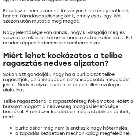
Ez sokszor nem azonnali, látványos hibaként jelentkezik,
hanem fáradásos jelenségként, amely csak egy-két
szezon után mutatja meg magát.
Nagy jelentősége van annak, hogy ki vizsgálja meg és
veszi át a felületet kőfurnér homlokzatburkolás előtt. Ezt
mindenképpen érdemes szakemberre bízni.
Miért lehet kockázatos a telibe
ragasztás nedves aljzaton?
Sokan azt gondolják, hogy ha a burkolatot telibe
ragasztják, az önmagában biztonságosabb megoldást
jelent. Nedves aljzat esetén ez éppen ellenkezőleg is
alakulhat.
Telibe ragasztásnál a ragasztóréteg folyamatos, ezért a
burkolat mögött a nedvesség mozgási lehetősége
beszűkül. A rendszer kezdetben mégis stabilnak tűnhet,
mert:
burkoláskor még nem jelentkezik nagy hőterhelés,
a tapadás kezdetben mechanikailag megfelelőnek