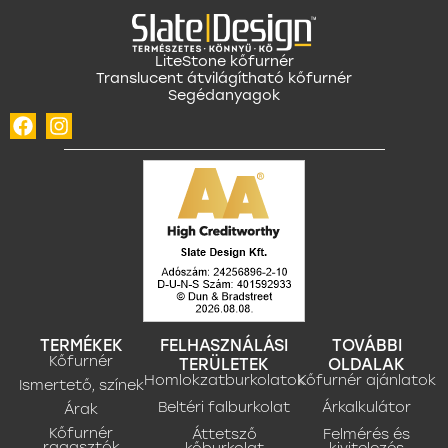
LiteStone kőfurnér
Translucent átvilágítható kőfurnér
Segédanyagok
TERMÉKEK
FELHASZNÁLÁSI
TOVÁBBI
Kőfurnér
TERÜLETEK
OLDALAK
Homlokzatburkolatok
Kőfurnér ajánlatok
Ismertető, színek
Beltéri falburkolat
Árkalkulátor
Árak
Kőfurnér
Áttetsző
Felmérés és
ragasztók
kőburkolat
kivitelezés