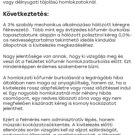
vagy délnyugati tájolású homlokzatoknál.
Következtetés:
A 3% szabály mechanikus alkalmazása hálózott kéregre
félrevezető. Több mint egy évtizedes kőfurnér-burkolási
tapasztalatunk alapján a hálózott polisztirol kéreg 0,0%-
os nedvességtartalma tekinthető ideális kiindulási
állapotnak a kivitelezés megkezdéséhez.
Nagy jelentősége van annak, hogy ki vizsgálja meg és
veszi át a felületet kőfurnér homlokzatburkolás előtt. Ezt
mindenképpen érdemes szakemberre bízni.
A homlokzati kőfurnér burkolásnál a legdrágább hiba
általában nem maga az anyagköltség, hanem az, ha a
kivitelezés rossz alapfelületre vagy rossz időzítéssel indul
el. Egy nagyobb homlokzatnál már néhány hibás
csomópont, egy nedves lábazati zóna vagy egy nem
megfelelően kiszáradt kéreg is komoly kockázatot
jelenthet.
Ezért a felmérés nem adminisztratív lépés, hanem
műszaki kockázatcsökkentés. A kivitelezés előtti
ellenőrzés során vizsgálni kell az aljzat szilárdságát,
nedvességi állapotát, a csatlakozásokat, a lábazati