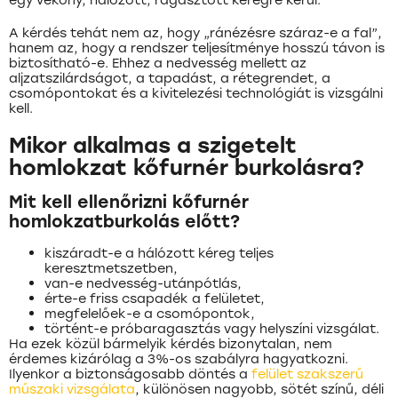
A kérdés tehát nem az, hogy „ránézésre száraz-e a fal”,
hanem az, hogy a rendszer teljesítménye hosszú távon is
biztosítható-e. Ehhez a nedvesség mellett az
aljzatszilárdságot, a tapadást, a rétegrendet, a
csomópontokat és a kivitelezési technológiát is vizsgálni
kell.
Mikor alkalmas a szigetelt
homlokzat kőfurnér burkolásra?
Mit kell ellenőrizni kőfurnér
homlokzatburkolás előtt?
kiszáradt-e a hálózott kéreg teljes
keresztmetszetben,
van-e nedvesség-utánpótlás,
érte-e friss csapadék a felületet,
megfelelőek-e a csomópontok,
történt-e próbaragasztás vagy helyszíni vizsgálat.
Ha ezek közül bármelyik kérdés bizonytalan, nem
érdemes kizárólag a 3%-os szabályra hagyatkozni.
Ilyenkor a biztonságosabb döntés a
felület szakszerű
műszaki vizsgálata
, különösen nagyobb, sötét színű, déli