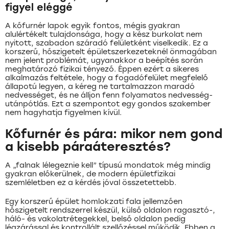
figyel eléggé
A kőfurnér lapok egyik fontos, mégis gyakran
alulértékelt tulajdonsága, hogy a kész burkolat nem
nyitott, szabadon száradó felületként viselkedik. Ez a
korszerű, hőszigetelt épületszerkezeteknél önmagában
nem jelent problémát, ugyanakkor a beépítés során
meghatározó fizikai tényező. Éppen ezért a sikeres
alkalmazás feltétele, hogy a fogadófelület megfelelő
állapotú legyen, a kéreg ne tartalmazzon maradó
nedvességet, és ne álljon fenn folyamatos nedvesség-
utánpótlás. Ezt a szempontot egy gondos szakember
nem hagyhatja figyelmen kívül.
Kőfurnér és pára: mikor nem gond
a kisebb páraáteresztés?
A „falnak lélegeznie kell” típusú mondatok még mindig
gyakran előkerülnek, de modern épületfizikai
szemléletben ez a kérdés jóval összetettebb.
Egy korszerű épület homlokzati fala jellemzően
hőszigetelt rendszerrel készül, külső oldalon ragasztó-,
háló- és vakolatrétegekkel, belső oldalon pedig
légzárással és kontrollált szellőzéssel működik. Ebben a