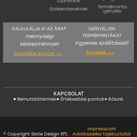
tudnivalók
Termékminta
Szakembereknek
igénylés
KALKULÁLJA KI AZ ÁRAT
IGÉNYELJEN
TERMÉKMINTÁKAT
mennyiségi
Ingyenes szállítással!
kedvezménnyel!
Rendelek >>
Számoljuk ki most >>
KAPCSOLAT
Bemutatótermek
Értékesítési pontok
Rólunk
Impresszum
© Copyright Slate Design Kft.
Adatkezelési tájékoztató