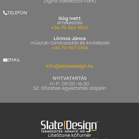
(Agria Vállalkozói Park)
TELEFON
Góg Ivett
értékesítés
+36 70 360 1500
Lőrincz János
műszaki tanácsadás és kivitelezés
+36 70 967 0514
EMAIL
info@slatedesign.hu
NYITVATARTÁS
H–P: 09:00–16:30
SZ: Előzetes egyeztetés alapján
LiteStone kőfurnér