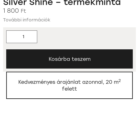
Silver Shine – termékminta
1 800
Ft
További információk
Kosárba teszem
2
Kedvezményes árajánlat azonnal, 20 m
felett