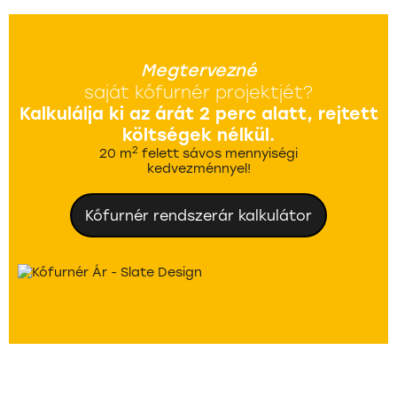
Megtervezné
saját kőfurnér projektjét?
Kalkulálja ki az árát 2 perc alatt, rejtett
költségek nélkül.
2
20 m
felett sávos mennyiségi
kedvezménnyel!
Kőfurnér rendszerár kalkulátor