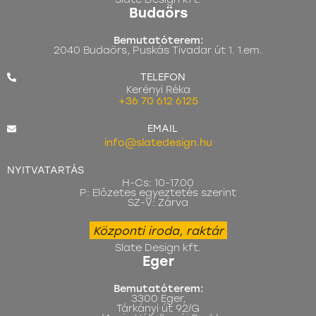
Budaörs
Bemutatóterem:
2040 Budaörs, Puskás Tivadar út 1. 1.em.
TELEFON
Kerényi Réka
+36 70 612 6125
EMAIL
info@slatedesign.hu
NYITVATARTÁS
H-Cs: 10-17.00
P: Előzetes egyeztetés szerint
SZ-V: Zárva
Központi iroda, raktár
Slate Design kft.
Eger
Bemutatóterem:
3300 Eger,
Tárkányi út 92/G