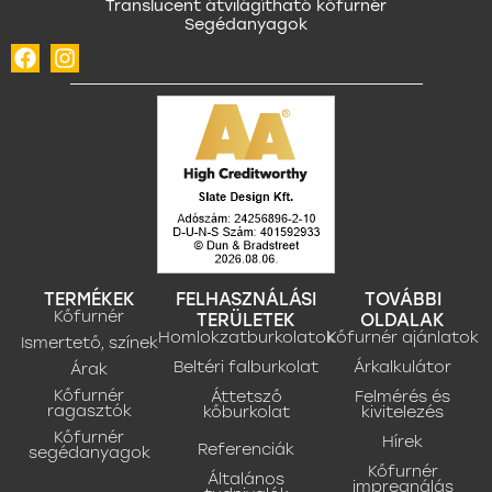
Translucent átvilágítható kőfurnér
Segédanyagok
TERMÉKEK
FELHASZNÁLÁSI
TOVÁBBI
Kőfurnér
TERÜLETEK
OLDALAK
Homlokzatburkolatok
Kőfurnér ajánlatok
Ismertető, színek
Beltéri falburkolat
Árkalkulátor
Árak
Kőfurnér
Áttetsző
Felmérés és
ragasztók
kőburkolat
kivitelezés
Kőfurnér
Hírek
Referenciák
segédanyagok
Kőfurnér
Általános
impregnálás