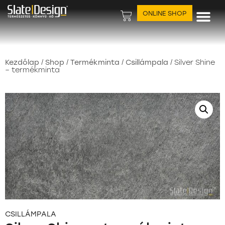
ONLINE SHOP
Felhasználási ter
Kezdőlap
/
Shop
/
Termékminta
/
Csillámpala
/ Silver Shine
– termékminta
CSILLÁMPALA