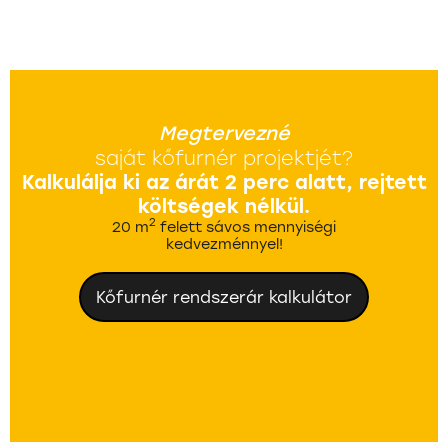
Megtervezné
saját kőfurnér projektjét?
Kalkulálja ki az árát 2 perc alatt, rejtett
költségek nélkül.
2
20 m
felett sávos mennyiségi
kedvezménnyel!
Kőfurnér rendszerár kalkulátor