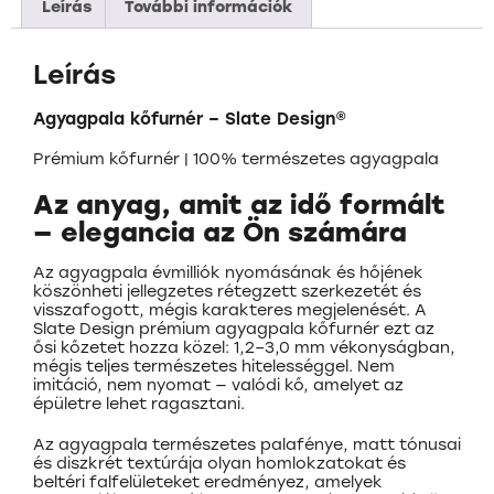
Leírás
További információk
Leírás
Agyagpala kőfurnér – Slate Design®
Prémium kőfurnér | 100% természetes agyagpala
Az anyag, amit az idő formált
— elegancia az Ön számára
Az agyagpala évmilliók nyomásának és hőjének
köszönheti jellegzetes rétegzett szerkezetét és
visszafogott, mégis karakteres megjelenését. A
Slate Design prémium agyagpala kőfurnér ezt az
ősi kőzetet hozza közel: 1,2–3,0 mm vékonyságban,
mégis teljes természetes hitelességgel. Nem
imitáció, nem nyomat — valódi kő, amelyet az
épületre lehet ragasztani.
Az agyagpala természetes palafénye, matt tónusai
és diszkrét textúrája olyan homlokzatokat és
beltéri falfelületeket eredményez, amelyek