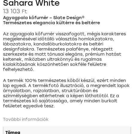
Sahara White
13 103
Ft
Agyagpala kőfurnér – Slate Design®
Természetes elegancia kültérre és beltérre
Az agyagpala kőfurnér visszafogott, mégis karakteres
megjelenésével időtálló választás homlokzatokra,
lábazatokra, kandallóburkolatokra és beltéri
designfalakra. Természetes palafénye, rétegzett
szerkezete és matt tónusai elegáns, prémium hatást
keltenek, miközben ultrakönnyű és rugalmas
kialakításának köszönhetően sokféle felületre
felhelyezhető.
A termék 100% természetes kőből készül, ezért minden
lap egyedi. A termékfotó illusztráció, a megrendelt lapok
árnyalatban, rajzolatban, struktúrában és
színmélységben eltérhetnek a képen láthatótól. Ez a
természetes kő sajátossága, amely minden burkolt
felületet egyedivé tesz.
További információk
Tömeg