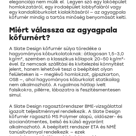
eleganciája nem múlik el. Legyen szó egy lakóépület
homlokzatáról, egy irodaépület lobbyfaláról vagy
egy kandallóburkolat kialakításáról — az agyagpala
kőfurnér mindig a tartós minőség benyomását kelti.
Miért válassza az agyagpala
kőfurnért?
A Slate Design kőfurnér súlya töredéke a
hagyományos kőburkolatoknak: átlagosan 1,5–3,0
kg/m², szemben a klasszikus kőlapok 20–50 kg/m²-
ével. Ez nemcsak szállítási és kivitelezési könnyítést
jelent, hanem lehetővé teszi a beépítést olyan
felületeken is — meglévő homlokzat, gipszkarton,
OSB —, ahol hagyományos kőburkolat statikailag
nem alkalmazható. A rugalmas hátlap ívelt
falsíkokra, pillérre, lábazatra is feszítésmentesen
simul.
A Slate Design ragasztórendszer BME-vizsgálattal
igazolt teljesítménnyel rendelkezik. A Slate Design
kőfurnér ragasztó MS Polymer alapú, oldószer- és
izocianátmentes, belső és külső egyaránt
alkalmazható. A beépített rendszer ETA és NMÉ
tanúsítvánnyal rendelkezik — ezek