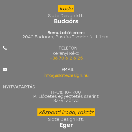
Iroda
Slate Design kft.
Budaörs
Bemutatóterem:
2040 Budaörs, Puskás Tivadar út 1. 1.em.
TELEFON
Kerényi Réka
+36 70 612 6125
EMAIL
info@slatedesign.hu
NYITVATARTÁS
H-Cs: 10-17.00
P: Előzetes egyeztetés szerint
SZ-V: Zárva
Központi iroda, raktár
Slate Design kft.
Eger