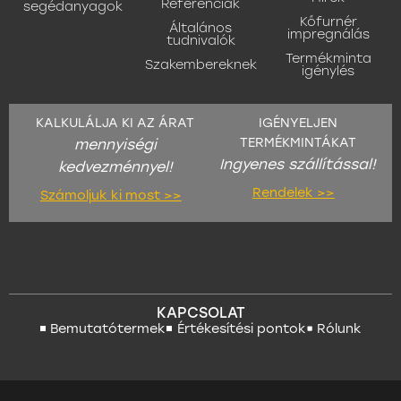
Referenciák
segédanyagok
Kőfurnér
Általános
impregnálás
tudnivalók
Termékminta
Szakembereknek
igénylés
KALKULÁLJA KI AZ ÁRAT
IGÉNYELJEN
TERMÉKMINTÁKAT
mennyiségi
Ingyenes szállítással!
kedvezménnyel!
Rendelek >>
Számoljuk ki most >>
KAPCSOLAT
Bemutatótermek
Értékesítési pontok
Rólunk