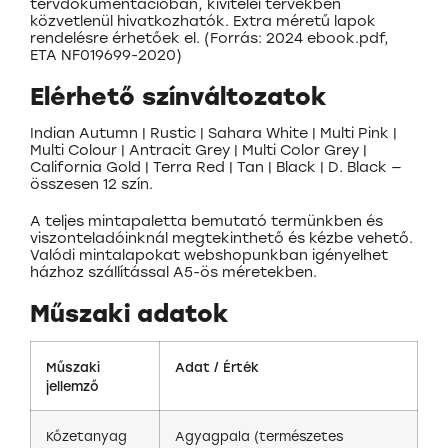
tervdokumentációban, kivitelei tervekben
közvetlenül hivatkozhatók. Extra méretű lapok
rendelésre érhetőek el. (Forrás: 2024 ebook.pdf,
ETA NF019699-2020)
Elérhető színváltozatok
Indian Autumn | Rustic | Sahara White | Multi Pink |
Multi Colour | Antracit Grey | Multi Color Grey |
California Gold | Terra Red | Tan | Black | D. Black —
összesen 12 szín.
A teljes mintapaletta bemutató termünkben és
viszonteladóinknál megtekinthető és kézbe vehető.
Valódi mintalapokat webshopunkban igényelhet
házhoz szállítással A5-ös méretekben.
Műszaki adatok
Műszaki
Adat / Érték
jellemző
Kőzetanyag
Agyagpala (természetes