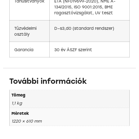
Tanúsítványok
ETA (NF019699-2020), NMÉ A-
134/2015, ISO 9001:2015, BME
ragasztóvizsgálat, UV teszt
Tűzvédelmi
D–s3,d0 (standard rendszer)
osztály
Garancia
30 év ÁSZF szerint
További információk
Tömeg
1,1 kg
Méretek
1220 × 610 mm