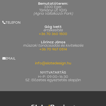
Bemutatóterem:
3300 Eger,
Tárkányi út 92/G
(Agria Vállalkozói Park)
TELEFON
Góg Ivett
értékesítés
+36 70 360 1500
Lőrincz János
műszaki tanácsadás és kivitelezés
+36 70 967 0514
EMAIL
info@slatedesign.hu
NYITVATARTÁS
H–P: 09:00–16:30
SZ: Előzetes egyeztetés alapján