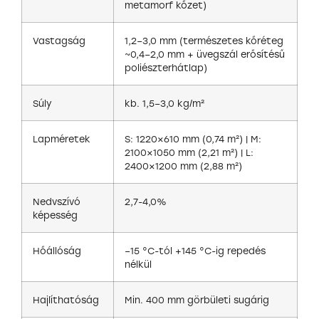
metamorf kőzet)
Vastagság
1,2–3,0 mm (természetes kőréteg
~0,4–2,0 mm + üvegszál erősítésű
poliészterhátlap)
Súly
kb. 1,5–3,0 kg/m²
Lapméretek
S: 1220×610 mm (0,74 m²) | M:
2100×1050 mm (2,21 m²) | L:
2400×1200 mm (2,88 m²)
Nedvszívó
2,7-4,0%
képesség
Hőállóság
–15 °C-tól +145 °C-ig repedés
nélkül
Hajlíthatóság
Min. 400 mm görbületi sugárig