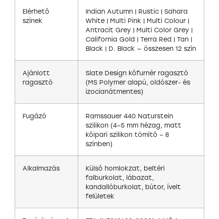
Elérhető
Indian Autumn | Rustic | Sahara
színek
White | Multi Pink | Multi Colour |
Antracit Grey | Multi Color Grey |
California Gold | Terra Red | Tan |
Black | D. Black — összesen 12 szín
Ajánlott
Slate Design kőfurnér ragasztó
ragasztó
(MS Polymer alapú, oldószer- és
izocianátmentes)
Fugázó
Ramssauer 440 Naturstein
szilikon (4–5 mm hézag, matt
kőipari szilikon tömítő – 8
színben)
Alkalmazás
Külső homlokzat, beltéri
falburkolat, lábazat,
kandallóburkolat, bútor, ívelt
felületek