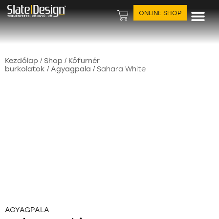
ONLINE SHOP
Felhasználási ter
Kezdőlap
/
Shop
/
Kőfurnér
burkolatok
/
Agyagpala
/ Sahara White
AGYAGPALA