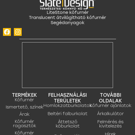
LiteStone kőfurnér
Translucent átvilágítható kőfurnér
Segédanyagok
TERMÉKEK
FELHASZNÁLÁSI
TOVÁBBI
Kőfurnér
TERÜLETEK
OLDALAK
Homlokzatburkolatok
Kőfurnér ajánlatok
Ismertető, színek
Beltéri falburkolat
Árkalkulátor
Árak
Kőfurnér
Áttetsző
Felmérés és
ragasztók
kőburkolat
kivitelezés
Kőfurnér
Hírek