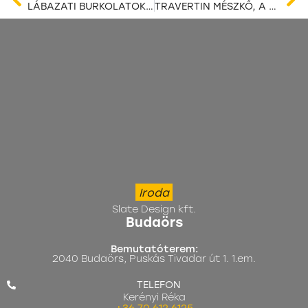
LÁBAZATI BURKOLATOK: STÍLUSOS MEGOLDÁSOK NYOMÁBAN
TRAVERTIN MÉSZKŐ, A MINŐSÉGI BELTÉRI BURKOLAT
Iroda
Slate Design kft.
Budaörs
Bemutatóterem:
2040 Budaörs, Puskás Tivadar út 1. 1.em.
TELEFON
Kerényi Réka
+36 70 612 6125