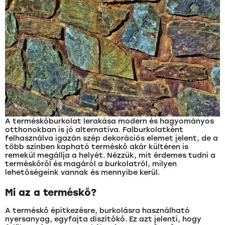
A terméskőburkolat lerakása modern és hagyományos
otthonokban is jó alternatíva. Falburkolatként
felhasználva igazán szép dekorációs elemet jelent, de a
több színben kapható terméskő akár kültéren is
remekül megállja a helyét. Nézzük, mit érdemes tudni a
terméskőről és magáról a burkolatról, milyen
lehetőségeink vannak és mennyibe kerül.
Mi az a terméskő?
A terméskő építkezésre, burkolásra használható
nyersanyag, egyfajta díszítőkő. Ez azt jelenti, hogy