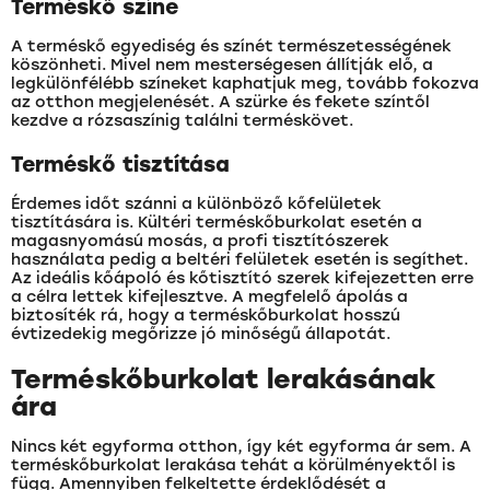
Terméskő színe
A terméskő egyediség és színét természetességének
köszönheti. Mivel nem mesterségesen állítják elő, a
legkülönfélébb színeket kaphatjuk meg, tovább fokozva
az otthon megjelenését. A szürke és fekete színtől
kezdve a rózsaszínig találni terméskövet.
Terméskő tisztítása
Érdemes időt szánni a különböző kőfelületek
tisztítására is. Kültéri terméskőburkolat esetén a
magasnyomású mosás, a profi tisztítószerek
használata pedig a beltéri felületek esetén is segíthet.
Az ideális kőápoló és kőtisztító szerek kifejezetten erre
a célra lettek kifejlesztve. A megfelelő ápolás a
biztosíték rá, hogy a terméskőburkolat hosszú
évtizedekig megőrizze jó minőségű állapotát.
Terméskőburkolat lerakásának
ára
Nincs két egyforma otthon, így két egyforma ár sem. A
terméskőburkolat lerakása tehát a körülményektől is
függ. Amennyiben felkeltette érdeklődését a