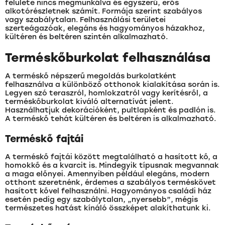
felülete nincs megmunkálva és egyszerű, erős
alkotórészletnek számít. Formája szerint szabályos
vagy szabálytalan. Felhasználási területei
szerteágazóak, elegáns és hagyományos házakhoz,
kültéren és beltéren szintén alkalmazható.
Terméskőburkolat felhasználása
A terméskő népszerű megoldás burkolatként
felhasználva a különböző otthonok kialakítása során is.
Legyen szó teraszról, homlokzatról vagy kerítésről, a
terméskőburkolat kiváló alternatívát jelent.
Használhatjuk dekorációként, pultlapként és padlón is.
A terméskő tehát kültéren és beltéren is alkalmazható.
Terméskő fajtái
A terméskő fajtái között megtalálható a hasított kő, a
homokkő és a kvarcit is. Mindegyik típusnak megvannak
a maga előnyei. Amennyiben például elegáns, modern
otthont szeretnénk, érdemes a szabályos terméskövet
hasított kővel felhasználni. Hagyományos családi ház
esetén pedig egy szabálytalan, „nyersebb”, mégis
természetes hatást kínáló összképet alakíthatunk ki.