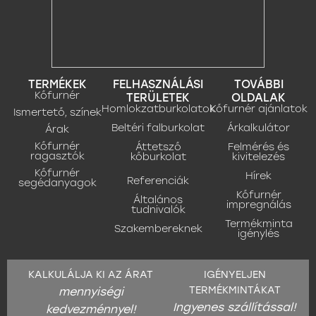
TERMÉKEK
FELHASZNÁLÁSI
TOVÁBBI
Kőfurnér
TERÜLETEK
OLDALAK
Homlokzatburkolatok
Kőfurnér ajánlatok
Ismertető, színek
Beltéri falburkolat
Árkalkulátor
Árak
Kőfurnér
Áttetsző
Felmérés és
ragasztók
kőburkolat
kivitelezés
Kőfurnér
Hírek
Referenciák
segédanyagok
Kőfurnér
Általános
impregnálás
tudnivalók
Termékminta
Szakembereknek
igénylés
KALKULÁLJA KI AZ ÁRAT
IGÉNYELJEN
TERMÉKMINTÁKAT
mennyiségi
Ingyenes szállítással!
kedvezménnyel!