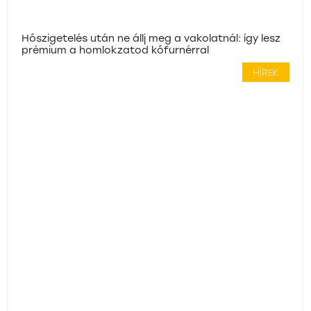
Hőszigetelés után ne állj meg a vakolatnál: így lesz
prémium a homlokzatod kőfurnérral
HÍREK