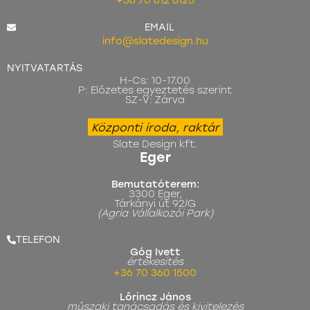
EMAIL
info@slatedesign.hu
NYITVATARTÁS
H-Cs: 10-17.00
P: Előzetes egyeztetés szerint
SZ-V: Zárva
Központi iroda, raktár
Slate Design kft.
Eger
Bemutatóterem:
3300 Eger,
Tárkányi út 92/G
(Agria Vállalkozói Park)
TELEFON
Góg Ivett
értékesítés
+36 70 360 1500
Lőrincz János
műszaki tanácsadás és kivitelezés