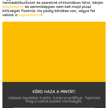
terméskőburkolat és szeretné otthonában látni, kérjen
árajánlatot
és semmiképpen nem kell majd plusz
költséget fizetnie. Ha pedig kérdése van, vegye fel
velünk a
kapcsolatot
!
KÉRD HAZA A MINTÁT!
Válassz legalább 3 színt, futárral szállítjuk. Tapintsd
meg a valódi palakő minőségét.