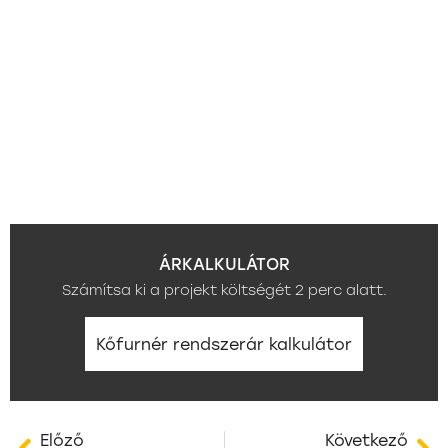
ÁRKALKULÁTOR
Számítsa ki a projekt költségét 2 perc alatt.
Kőfurnér rendszerár kalkulátor
Előző
Következő