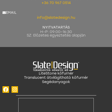
+36 70 967 0514
EMAIL
info@slatedesign.hu
NYITVATARTÁS
H–P: 09:00–16:30
SZ: Előzetes egyeztetés alapján
LiteStone kőfurnér
Translucent átvilágítható kőfurnér
Segédanyagok