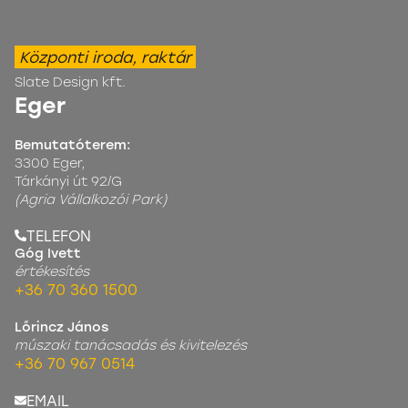
Központi iroda, raktár
Slate Design kft.
Eger
Bemutatóterem:
3300 Eger,
Tárkányi út 92/G
(Agria Vállalkozói Park)
TELEFON
Góg Ivett
értékesítés
+36 70 360 1500
Lőrincz János
műszaki tanácsadás és kivitelezés
+36 70 967 0514
EMAIL