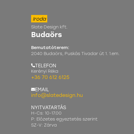
Iroda
Slate Design kft.
Budaörs
Bemutatóterem:
2040 Budaörs, Puskás Tivadar út 1. 1.em.
TELEFON
Kerényi Réka
+36 70 612 6125
EMAIL
info@slatedesign.hu
NYITVATARTÁS
H-Cs: 10-17.00
P: Előzetes egyeztetés szerint
SZ-V: Zárva