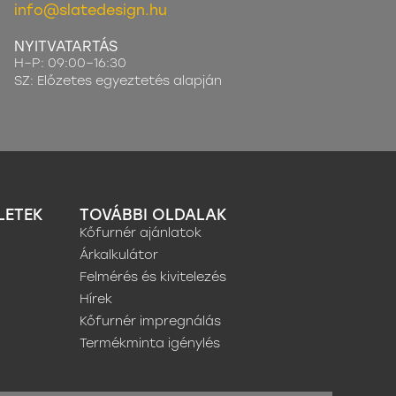
info@slatedesign.hu
NYITVATARTÁS
H–P: 09:00–16:30
SZ: Előzetes egyeztetés alapján
LETEK
TOVÁBBI OLDALAK
Kőfurnér ajánlatok
Árkalkulátor
Felmérés és kivitelezés
Hírek
Kőfurnér impregnálás
Termékminta igénylés