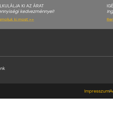
LKULÁLJA KI AZ ÁRAT
IG
nnyiségi kedvezménnyel!
In
ámoljuk ki most >>
Re
unk
Impresszum
A