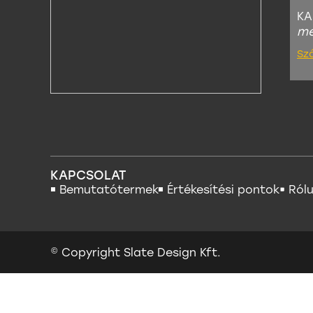
KA
me
Sz
KAPCSOLAT
Bemutatótermek
Értékesítési pontok
Ról
© Copyright Slate Design Kft.