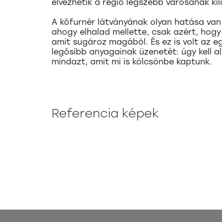
élvezhetik a régió legszebb városának ki
A kőfurnér látványának olyan hatása van,
ahogy elhalad mellette, csak azért, hogy
amit sugároz magából. És ez is volt az eg
legősibb anyagainak üzenetét: úgy kell 
mindazt, amit mi is kölcsönbe kaptunk.
Referencia képek