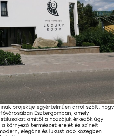
nak projektje egyértelműen arról szólt, hogy
r fővárosában Esztergomban, amely
tílusokat amitől a hozzájuk érkezők úgy
k a környező természet erejét és színeit.
 modern, elegáns és luxust adó közegben