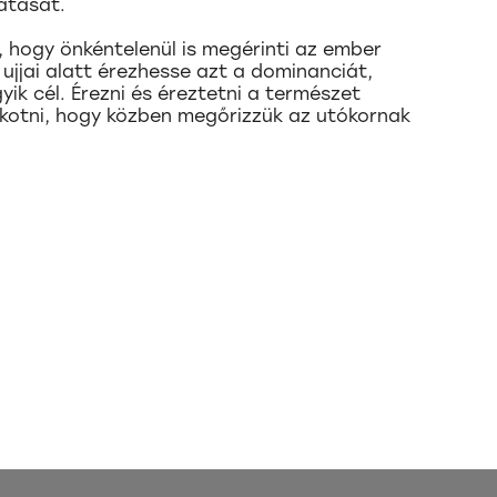
látását.
 hogy önkéntelenül is megérinti az ember
 ujjai alatt érezhesse azt a dominanciát,
yik cél. Érezni és éreztetni a természet
alkotni, hogy közben megőrizzük az utókornak