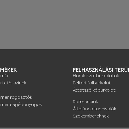
RMÉKEK
FELHASZNÁLÁSI TERÜ
rnér
Homlokzatburkolatok
rtető, színek
Beltéri falburkolat
k
Áttetsző kőburkolat
rnér ragasztók
Referenciák
urnér segédanyagok
Általános tudnivalók
Szakembereknek