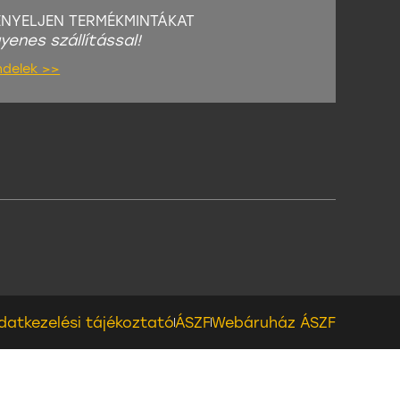
ÉNYELJEN TERMÉKMINTÁKAT
gyenes szállítással!
ndelek >>
datkezelési tájékoztató
ÁSZF
Webáruház ÁSZF