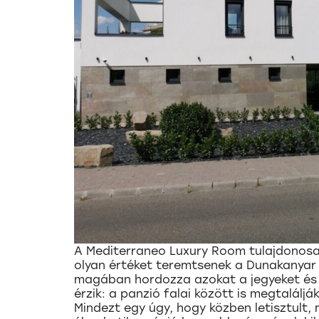
A Mediterraneo Luxury Room tulajdonosai
olyan értéket teremtsenek a Dunakanya
magában hordozza azokat a jegyeket és s
érzik: a panzió falai között is megtaláljá
Mindezt egy úgy, hogy közben letisztult,