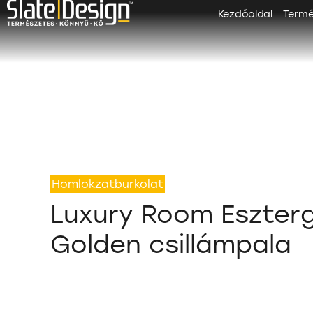
Kezdőoldal
Term
Homlokzatburkolat
Luxury Room Eszter
Golden csillámpala