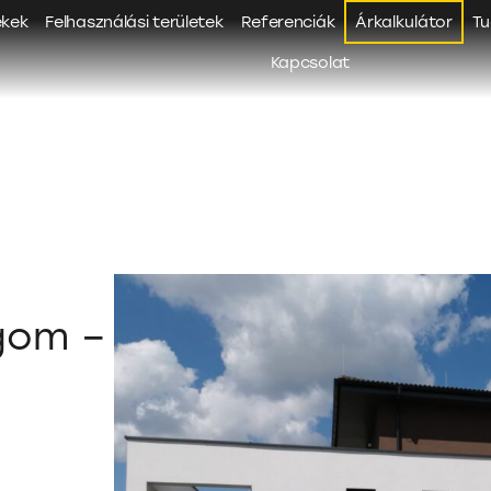
ékek
Felhasználási területek
Referenciák
Árkalkulátor
Tu
Kapcsolat
gom –