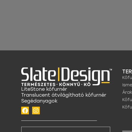
TE
Kőfu
Isme
LiteStone kőfurnér
Ára
Translucent átvilágítható kőfurnér
Kőfu
Segédanyagok
Kőf