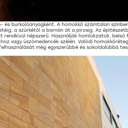
ő- és burkolóanyagként. A homokkő számtalan színbe
éig, a szürkétől a barnán át a pirosig. Az építészet
t rendkívül népszerű. Használják homlokzatok, belső 
okhoz vagy úszómedencék szélén. Valódi homokkőréte
felhasználását még egyszerűbbé és sokoldalúbbá tesz