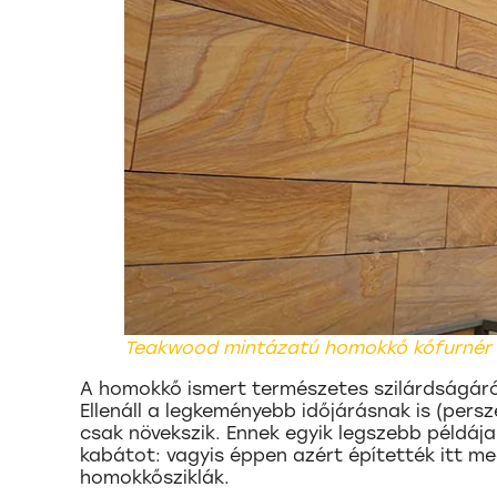
Teakwood mintázatú homokkő kőfurnér
A homokkő ismert természetes szilárdságáról
Ellenáll a legkeményebb időjárásnak is (persz
csak növekszik. Ennek egyik legszebb példáj
kabátot: vagyis éppen azért építették itt m
homokkősziklák.