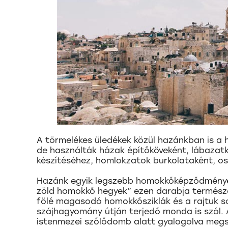
A törmelékes üledékek közül hazánkban is a
de használták házak építőköveként, lábazatk
készítéséhez, homlokzatok burkolataként, osz
Hazánk egyik legszebb homokkőképződménye 
zöld homokkő hegyek” ezen darabja természet
fölé magasodó homokkősziklák és a rajtuk so
szájhagyomány útján terjedő monda is szól. 
istenmezei szőlődomb alatt gyalogolva megs