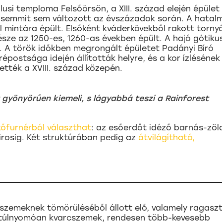
usi temploma Felsőörsön, a XIII. század elején épület l
te semmit sem változott az évszázadok során. A hatal
mintára épült. Elsőként kváderkövekből rakott torny
sze az 1250-es, 1260-as években épült. A hajó gótiku
ó. A török időkben megrongált épületet Padányi Bíró
épostsága idején állították helyre, és a kor ízlésének
tték a XVIII. század közepén.
gyönyörűen kiemeli, s lágyabbá teszi a Rainforest
kőfurnérból választhat
: az esőerdőt idéző barnás-zöl
irosig. Két struktúrában pedig az
átvilágítható,
zemeknek tömörüléséből állott elő, valamely ragasz
 túlnyomóan kvarcszemek, rendesen több-kevesebb