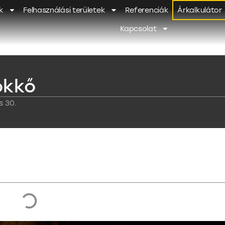
k
Felhasználási területek
Referenciák
Árkalkulátor
Kapcsolat
okkő
s 30.