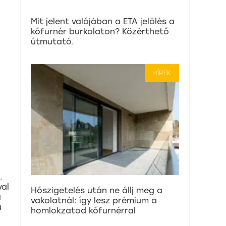
Mit jelent valójában a ETA jelölés a
kőfurnér burkolaton? Közérthető
útmutató.
HÍREK
.
val
Hőszigetelés után ne állj meg a
a
vakolatnál: így lesz prémium a
ű
homlokzatod kőfurnérral