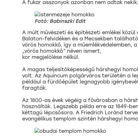
A fukar asszonyok azonban nem adtak nekik, 
Fotó: Babinszki Edit
A múlt művészeti és építészeti emlékei közü
Balaton-felvidéken és a Mecsekben található
vörös homokkő, így a műemlékvédelemben, a 
„vörös homokkő” néven ismert,
kor megjelölése nélkül.
A magas teljesítőképességű hárshegyi homok
volt. Az Aquincum polgárváros területén a l
például a fürdőépület legnagyobb igénybevét
faragták.
Az 1800-as évek végéig a fővárosban a hárs
használták. Legszebb példa erre az 1849-ben
kéttagú lépcsősora. A Friedrich Loránd terve
evangélikus templom szintén hárshegyi homok