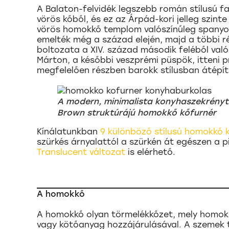
A Balaton-felvidék legszebb román stílusú fal
vörös kőből, és ez az Árpád-kori jelleg szin
vörös homokkő templom valószínűleg spanyol 
emelték még a század elején, majd a többi ré
boltozata a XIV. század második feléből val
Márton, a későbbi veszprémi püspök, itteni pr
megfelelően részben barokk stílusban átépíte
A modern, minimalista konyhaszekrényt 
Brown struktúrájú homokkő kőfurnér
Kínálatunkban
9 különböző stílusú homokkő 
szürkés árnyalattól a szürkén át egészen a p
Translucent változat
is elérhető.
A homokkő
A homokkő olyan törmelékkőzet, mely homoks
vagy kötőanyag hozzájárulásával. A szemek