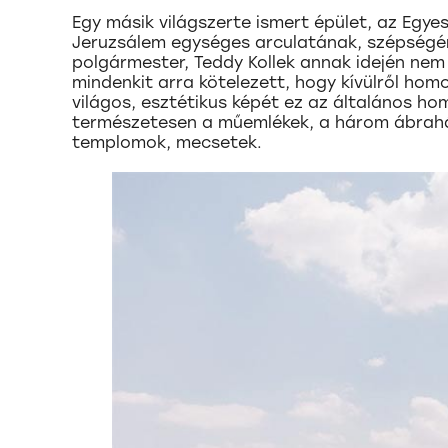
Egy másik világszerte ismert épület, az Egy
Jeruzsálem egységes arculatának, szépségé
polgármester, Teddy Kollek annak idején ne
mindenkit arra kötelezett, hogy kívülről hom
világos, esztétikus képét ez az általános ho
természetesen a műemlékek, a három ábrahám
templomok, mecsetek.