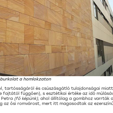
burkolat a homlokzaton
, tartósságáról és csúszásgátló tulajdonságai miatt
e fajtától függően), s esztétikai értéke az idő múlásá
a Petra
(fő képünk)
, ahol állítólag a gombhoz varrták 
eg az ősi romvárost, mert itt magasodtak az ezerszín