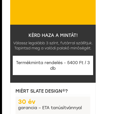
KÉRD HAZA A MINTÁT!
Válassz legalább 3 színt, futárral szállítjuk.
Tapintsd meg a valódi palakő minőségét.
Termékminta rendelés - 5400 Ft / 3
db
MIÉRT SLATE DESIGN®?
30 év
garancia – ETA tanúsítvánnyal