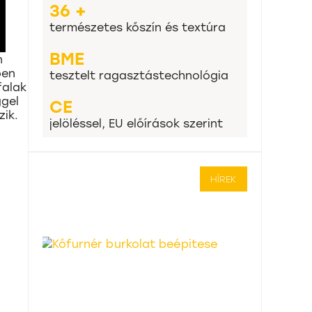
36 +
természetes kőszín és textúra
BME
n
ben
tesztelt ragasztástechnológia
falak
ggel
CE
ik.
jelöléssel, EU előírások szerint
HÍREK