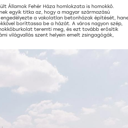
esült Államok Fehér Háza homlokzata is homokkő.
nek egyik titka az, hogy a magyar származású
m engedélyezte a vakolatlan betonházak építését, ha
okkővel boríttassa be a házát. A város nagyon szép,
mokkőburkolat teremti meg, és ezt tovább erősítik
i világvallás szent helyein emelt zsingagógák,