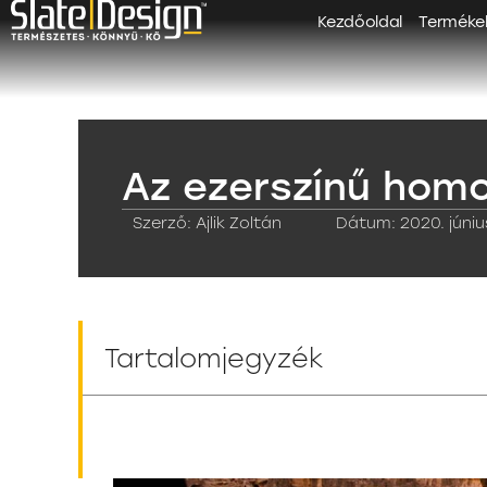
Kezdőoldal
Terméke
Az ezerszínű hom
Szerző:
Ajlik Zoltán
Dátum:
2020. júniu
Tartalomjegyzék