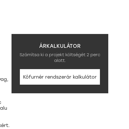
ÁRKALKULÁTOR
Számítsa ki a projekt költségét 2 perc
alatt.
Kőfurnér rendszerár kalkulátor
yag,
c
alu
ért.