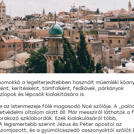
 homokkő a legelterjedtebben használt műemléki kőan
ént, kerítésként, támfalként, fedkövek, párkányok
lopok és lépcsők kialakítására is.
az Istenmezeje fölé magasodó Noé szőlője. A „paló
védelmi oltalom alatt áll. Már messziről láthatók a f
rakozó sziklabordák. Ezek kialakulásáról több,
A legismertebb szerint Jézus és Péter apostol az
zomjazott, és a gyümölcsszedő asszonyoktól szőlőt k