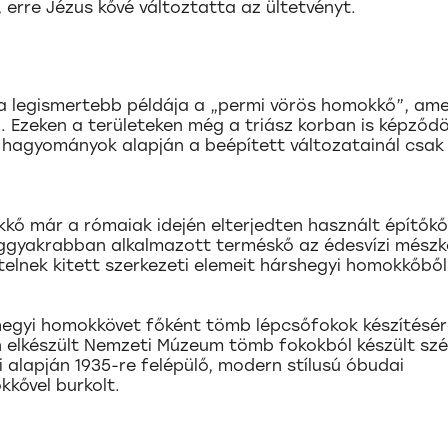
erre Jézus kővé változtatta az ültetvényt.
l a legismertebb példája a „permi vörös homokkő”, ame
. Ezeken a területeken még a triász korban is képződ
hagyományok alapján a beépített változatainál csak
kő már a rómaiak idején elterjedten használt építőkő
eggyakrabban alkalmazott terméskő az édesvízi mészk
elnek kitett szerkezeti elemeit hárshegyi homokkőből
hegyi homokkövet főként tömb lépcsőfokok készítésé
 elkészült Nemzeti Múzeum tömb fokokból készült szé
i alapján 1935-re felépülő, modern stílusú óbudai
kővel burkolt.