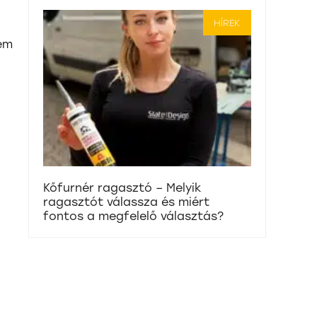
HÍREK
nem
Kőfurnér ragasztó – Melyik
ragasztót válassza és miért
fontos a megfelelő választás?