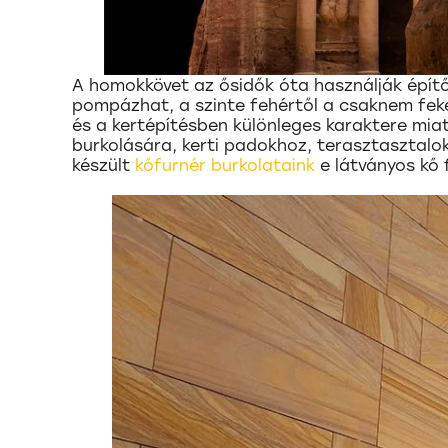
A homokkövet az ősidők óta használják épít
pompázhat, a szinte fehértől a csaknem feket
és a kertépítésben különleges karaktere miat
burkolására, kerti padokhoz, terasztasztal
készült
kőfurnér burkolataink
e látványos kő 