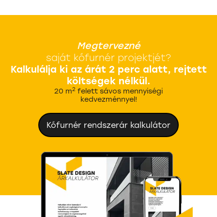
Megtervezné
saját kőfurnér projektjét?
Kalkulálja ki az árát 2 perc alatt, rejtett
költségek nélkül.
2
20 m
felett sávos mennyiségi
kedvezménnyel!
Kőfurnér rendszerár kalkulátor