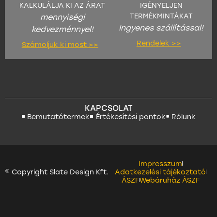
KALKULÁLJA KI AZ ÁRAT
IGÉNYELJEN
TERMÉKMINTÁKAT
mennyiségi
Ingyenes szállítással!
kedvezménnyel!
Rendelek >>
Számoljuk ki most >>
KAPCSOLAT
Bemutatótermek
Értékesítési pontok
Rólunk
Impresszum
© Copyright Slate Design Kft.
Adatkezelési tájékoztató
ÁSZF
Webáruház ÁSZF