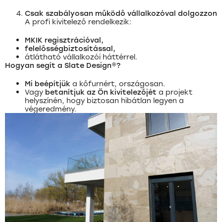
Csak szabályosan működő vállalkozóval dolgozzon
A profi kivitelező rendelkezik:
MKIK regisztrációval,
felelősségbiztosítással,
átlátható vállalkozói háttérrel.
Hogyan segít a Slate Design®?
Mi beépítjük
a kőfurnért, országosan.
Vagy
betanítjuk az Ön kivitelezőjét
a projekt
helyszínén, hogy biztosan hibátlan legyen a
végeredmény.