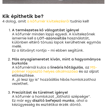
Kik építhetik be?
4 dolog, amit
a kőfurnér kivitelezésről
tudnia kell!
A természetes kő válogatást igényel
A kőfurnér minden lapja egyedi. A kivitelezőnek
ismernie kell a
LOT-azonosítás
használatát,
különben eltérő tónusú lapok kerülhetnek egymás
mellé.
Ez a látványt rontja – mi ebben segítünk.
Más anyagismeretet kíván, mint a hagyományos
burkolás
A kőfurnérnál kulcs a
lineáris hőtágulás
, az
MS-
polimer ragasztó helyes alkalmazása
és az aljzat
előkészítése.
A „jó lesz így is” hozzáállás hibás homlokzathoz
vezethet.
Precizitást és türelmet igényel
A kőfurnér a homlokzat „látható szépsége”.
Ez már egy
díszítő befejező munka
, ahol a
kézügyesség és esztétikai érzék döntő.