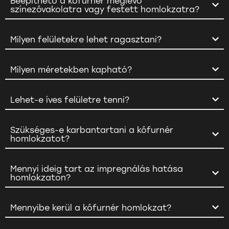
Beépíthető a kőfurnér meglévő
színezővakolatra vagy festett homlokzatra?
Milyen felületekre lehet ragasztani?
Milyen méretekben kapható?
Lehet-e íves felületre tenni?
Szükséges-e karbantartani a kőfurnér
homlokzatot?
Mennyi ideig tart az impregnálás hatása
homlokzaton?
Mennyibe kerül a kőfurnér homlokzat?