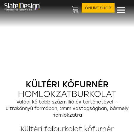
ONLINE SHOP
KÜLTÉRI KŐFURNÉR
HOMLOKZATBURKOLAT
Valódi kő több százmillió év történetével –
ultrakönnyű formában, 2mm vastagságban, bármely
homlokzatra
Kültéri falburkolat kőfurnér