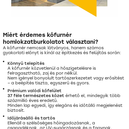
Miért érdemes kőfurnér
homlokzatburkolatot választani?
A kőfurnér nemcsak látványos, hanem számos
gyakorlati előnyt is kínál az építkezés és felújítás során:
Könnyű telepítés
A kőfurnér közvetlenül a hőszigetelésre is
felragasztható, zaj és por nélkül.
Nem igényel bonyolult tartószerkezetet vagy erősítést
– a beépítés tiszta, egyszerű és gyors.
Prémium valódi kőfelület
37 féle természetes kőzet
érhető el, mindegyik több
százmillió éves eredetű.
Minden lap egyedi, így elegáns és időtálló megjelenést
biztosít.
Időjárásálló és tartós
Ellenáll a szélsőséges hőingadozásnak, a
csapadéknak, az UV-sugárzásnak és a fagynak.