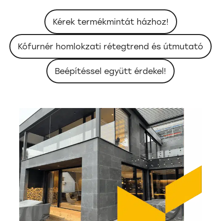
Kérek termékmintát házhoz!
Kőfurnér homlokzati rétegtrend és útmutató
Beépítéssel együtt érdekel!