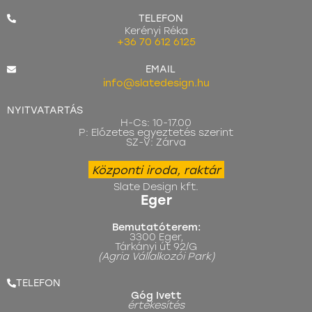
TELEFON
Kerényi Réka
+36 70 612 6125
EMAIL
info@slatedesign.hu
NYITVATARTÁS
H-Cs: 10-17.00
P: Előzetes egyeztetés szerint
SZ-V: Zárva
Központi iroda, raktár
Slate Design kft.
Eger
Bemutatóterem:
3300 Eger,
Tárkányi út 92/G
(Agria Vállalkozói Park)
TELEFON
Góg Ivett
értékesítés