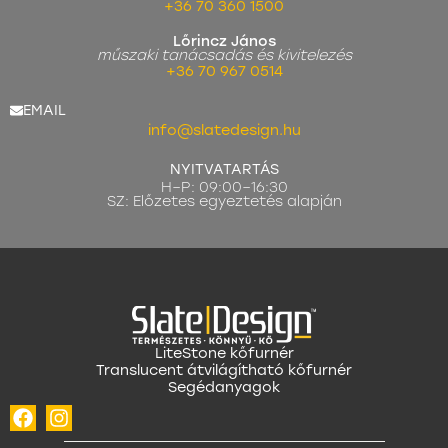
+36 70 360 1500
Lőrincz János
műszaki tanácsadás és kivitelezés
+36 70 967 0514
EMAIL
info@slatedesign.hu
NYITVATARTÁS
H–P: 09:00–16:30
SZ: Előzetes egyeztetés alapján
LiteStone kőfurnér
Translucent átvilágítható kőfurnér
Segédanyagok