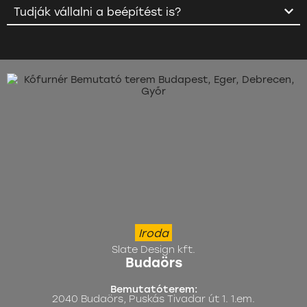
Tudják vállalni a beépítést is?
Iroda
Slate Design kft.
Budaörs
Bemutatóterem:
2040 Budaörs, Puskás Tivadar út 1. 1.em.