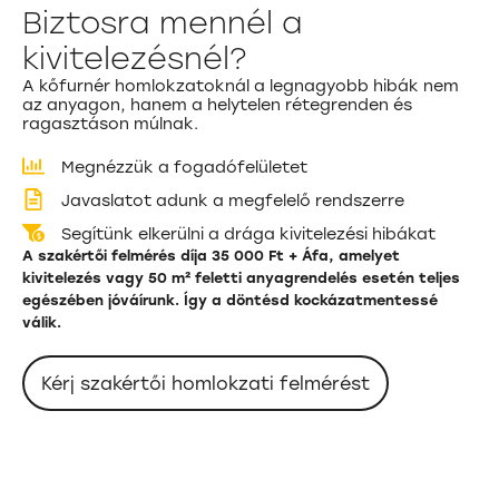
Biztosra mennél a
kivitelezésnél?
A kőfurnér homlokzatoknál a legnagyobb hibák nem
az anyagon, hanem a helytelen rétegrenden és
ragasztáson múlnak.
Megnézzük a fogadófelületet
Javaslatot adunk a megfelelő rendszerre
Segítünk elkerülni a drága kivitelezési hibákat
A szakértői felmérés díja 35 000 Ft + Áfa, amelyet
kivitelezés vagy 50 m² feletti anyagrendelés esetén teljes
egészében jóváírunk. Így a döntésd kockázatmentessé
válik.
Kérj szakértői homlokzati felmérést