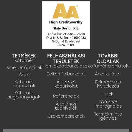
TERMÉKEK
FELHASZNÁLÁSI
TOVÁBBI
Kőfurnér
TERÜLETEK
OLDALAK
Homlokzatburkolatok
Kőfurnér ajánlatok
Ismertető, színek
Beltéri falburkolat
Árkalkulátor
Árak
Kőfurnér
Áttetsző
Felmérés és
ragasztók
kőburkolat
kivitelezés
Kőfurnér
Hírek
Referenciák
segédanyagok
Kőfurnér
Általános
impregnálás
tudnivalók
Termékminta
Szakembereknek
igénylés