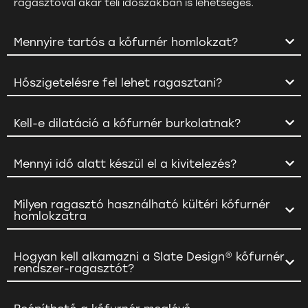
ragasztóval akár téli időszakban is lehetséges.
Mennyire tartós a kőfurnér homlokzat?
Hőszigetelésre fel lehet ragasztani?
Kell-e dilatáció a kőfurnér burkolatnak?
Mennyi idő alatt készül el a kivitelezés?
Milyen ragasztó használható kültéri kőfurnér
homlokzatra
Hogyan kell alkamazni a Slate Design® kőfurnér
rendszer-ragasztót?