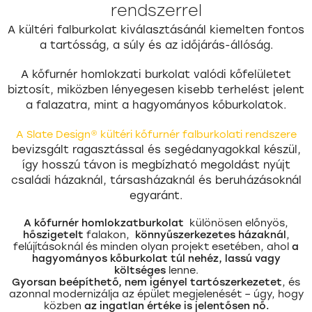
rendszerrel
A kültéri falburkolat kiválasztásánál kiemelten fontos
a tartósság, a súly és az időjárás-állóság.
A kőfurnér homlokzati burkolat valódi kőfelületet
biztosít, miközben lényegesen kisebb terhelést jelent
a falazatra, mint a hagyományos kőburkolatok.
A Slate Design® kültéri kőfurnér falburkolati rendszere
bevizsgált ragasztással és segédanyagokkal készül,
így hosszú távon is megbízható megoldást nyújt
családi házaknál, társasházaknál és beruházásoknál
egyaránt.
A kőfurnér homlokzatburkolat
különösen előnyös,
hőszigetelt
falakon,
könnyűszerkezetes házaknál
,
felújításoknál és minden olyan projekt esetében, ahol
a
hagyományos kőburkolat túl nehéz, lassú vagy
költséges
lenne.
Gyorsan beépíthető, nem igényel tartószerkezetet
, és
azonnal modernizálja az épület megjelenését – úgy, hogy
közben
az ingatlan értéke is jelentősen nő.